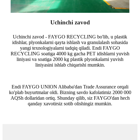
Uchinchi zavod
Uchinchi zavod - FAYGO RECYCLING bo'lib, u plastik
idishlar, plyonkalarni qayta ishlash va granulalash sohasida
yangi texnologiyalarni tadqiq qiladi. Endi FAYGO
RECYCLING soatiga 4000 kg gacha PET idishlarni yuvish
liniyasi va soatiga 2000 kg plastik plyonkalarni yuvish
liniyasini ishlab chiqarishi mumkin.
Endi FAYGO UNION Alibaba'dan Trade Assurance orqali
ko'plab buyurtmalar oldi. Bizning savdo kafolatimiz 2000 000
AQSh dollaridan ortiq. Shunday qilib, siz FAYGO'dan hech
qanday xavotirsiz sotib olishingiz mumkin.