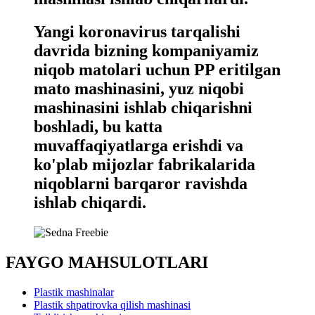
Yangi koronavirus tarqalishi
davrida bizning kompaniyamiz
niqob matolari uchun PP eritilgan
mato mashinasini, yuz niqobi
mashinasini ishlab chiqarishni
boshladi, bu katta
muvaffaqiyatlarga erishdi va
ko'plab mijozlar fabrikalarida
niqoblarni barqaror ravishda
ishlab chiqardi.
FAYGO MAHSULOTLARI
Plastik mashinalar
Plastik shpatirovka qilish mashinasi