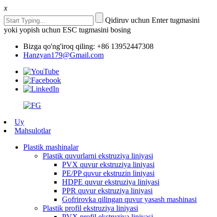
x
Qidiruv uchun Enter tugmasini
yoki yopish uchun ESC tugmasini bosing
Bizga qo'ng'iroq qiling: +86 13952447308
Hanzyan179@Gmail.com
Uy
Mahsulotlar
Plastik mashinalar
Plastik quvurlarni ekstruziya liniyasi
PVX quvur ekstruziya liniyasi
PE/PP quvur ekstruzin liniyasi
HDPE quvur ekstruziya liniyasi
PPR quvur ekstruziya liniyasi
Gofrirovka qilingan quvur yasash mashinasi
Plastik profil ekstruziya liniyasi
PVX profil ekstruziya liniyasi