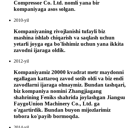
Compressor Co. Ltd. nomli yana bir
kompaniyaga asos solgan.
2010-yil
Kompaniyaning rivojlanishi tufayli biz
mashina ishlab chiqarish va saqlash uchun
yetarli joyga ega bo'lishimiz uchun yana ikkita
zavodni ijaraga oldik.
2012-yil
Kompaniyamiz 20000 kvadrat metr maydonni
egallagan kattaroq zavod sotib oldi va biz endi
zavodlarni ijaraga olmaymiz. Bundan tashqari,
biz kompaniya nomini Zhangjiagang
shahrining Feniks shahrida joylashgan Jiangsu
FaygoUnion Machinery Co., Ltd. ga
o'zgartirdik. Bundan buyon mijozlarimiz
tobora ko'payib bormoqda.
2014-yil