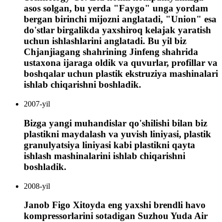
asos solgan, bu yerda "Faygo" unga yordam
bergan birinchi mijozni anglatadi, "Union" esa
do'stlar birgalikda yaxshiroq kelajak yaratish
uchun ishlashlarini anglatadi. Bu yil biz
Chjanjiagang shahrining Jinfeng shahrida
ustaxona ijaraga oldik va quvurlar, profillar va
boshqalar uchun plastik ekstruziya mashinalari
ishlab chiqarishni boshladik.
2007-yil
Bizga yangi muhandislar qo'shilishi bilan biz
plastikni maydalash va yuvish liniyasi, plastik
granulyatsiya liniyasi kabi plastikni qayta
ishlash mashinalarini ishlab chiqarishni
boshladik.
2008-yil
Janob Figo Xitoyda eng yaxshi brendli havo
kompressorlarini sotadigan Suzhou Yuda Air