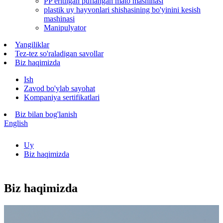
PP eritilgan puflangan mato mashinasi
plastik uy hayvonlari shishasining bo'yinini kesish
mashinasi
Manipulyator
Yangiliklar
Tez-tez so'raladigan savollar
Biz haqimizda
Ish
Zavod bo'ylab sayohat
Kompaniya sertifikatlari
Biz bilan bog'lanish
English
Uy
Biz haqimizda
Biz haqimizda