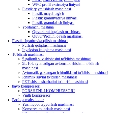
WPC profil ekstruziya liniyasi
Plastik qayta ishlash mashinasi
Plastik maydalagich
Plastik granulyatsiya liniyasi
Plastik granulalash liniyasi
Yordamchi mashina
Quvurlarni bog'lash mashinasi
Quvur/Profilni o'rash mashinasi
Plastik shpatirovka qilish mashinasi
Puflash qoliplash mashinasi
Inyeksion kalıplama mashinasi
To'ldirish mashinasi
5 gallonli suv shishasini to'ldirish mashinasi
5L 10L aylanadigan avtomatik shishani to'ldirish
mashinasi
Avtomatik gazlangan ichimliklarni to'ldirish mashinasi
Ichimlik suvini to'ldirish mashinasi
PET shisha sharbatini to'ldirish mashinasi
havo kompressori
PORSHENLI KOMPRESSORI
Vintli kompressor
Boshqa mahsulotlar
Yuz niqobi tayyorlash mashinasi
Konserva muhrlash mashinasi