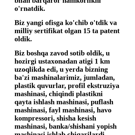
bilan barqaror hamkorlikni
o'rnatdik.
Biz yangi ofisga ko'chib o'tdik va
milliy sertifikat olgan 15 ta patent
oldik.
Biz boshqa zavod sotib oldik, u
hozirgi ustaxonadan atigi 1 km
uzoqlikda edi, u yerda bizning
ba'zi mashinalarimiz, jumladan,
plastik quvurlar, profil ekstruziya
mashinasi, chiqindi plastikni
qayta ishlash mashinasi, puflash
mashinasi, fayl mashinasi, havo
kompressori, shisha kesish
mashinasi, banka/shishani yopish
mashinasi ishlab chiqarilardi.