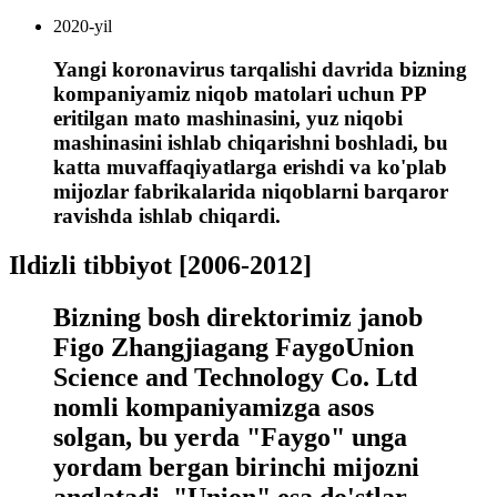
2020-yil
Yangi koronavirus tarqalishi davrida bizning
kompaniyamiz niqob matolari uchun PP
eritilgan mato mashinasini, yuz niqobi
mashinasini ishlab chiqarishni boshladi, bu
katta muvaffaqiyatlarga erishdi va ko'plab
mijozlar fabrikalarida niqoblarni barqaror
ravishda ishlab chiqardi.
Ildizli tibbiyot [2006-2012]
Bizning bosh direktorimiz janob
Figo Zhangjiagang FaygoUnion
Science and Technology Co. Ltd
nomli kompaniyamizga asos
solgan, bu yerda "Faygo" unga
yordam bergan birinchi mijozni
anglatadi, "Union" esa do'stlar