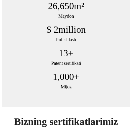
26,650
m²
Maydon
$
2
million
Pul ishlash
13
+
Patent sertifikati
1,000
+
Mijoz
Bizning sertifikatlarimiz