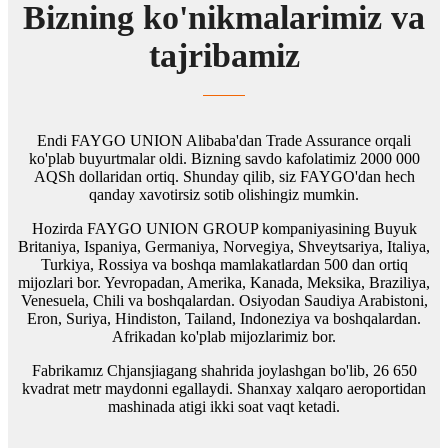
Bizning ko'nikmalarimiz va
tajribamiz
Endi FAYGO UNION Alibaba'dan Trade Assurance orqali
ko'plab buyurtmalar oldi. Bizning savdo kafolatimiz 2000 000
AQSh dollaridan ortiq. Shunday qilib, siz FAYGO'dan hech
qanday xavotirsiz sotib olishingiz mumkin.
Hozirda FAYGO UNION GROUP kompaniyasining Buyuk
Britaniya, Ispaniya, Germaniya, Norvegiya, Shveytsariya, Italiya,
Turkiya, Rossiya va boshqa mamlakatlardan 500 dan ortiq
mijozlari bor. Yevropadan, Amerika, Kanada, Meksika, Braziliya,
Venesuela, Chili va boshqalardan. Osiyodan Saudiya Arabistoni,
Eron, Suriya, Hindiston, Tailand, Indoneziya va boshqalardan.
Afrikadan ko'plab mijozlarimiz bor.
Fabrikamız Chjansjiagang shahrida joylashgan bo'lib, 26 650
kvadrat metr maydonni egallaydi. Shanxay xalqaro aeroportidan
mashinada atigi ikki soat vaqt ketadi.