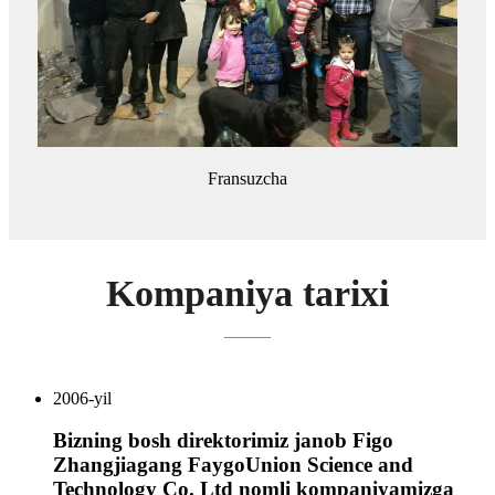
Fransuzcha
Kompaniya tarixi
2006-yil
Bizning bosh direktorimiz janob Figo
Zhangjiagang FaygoUnion Science and
Technology Co. Ltd nomli kompaniyamizga