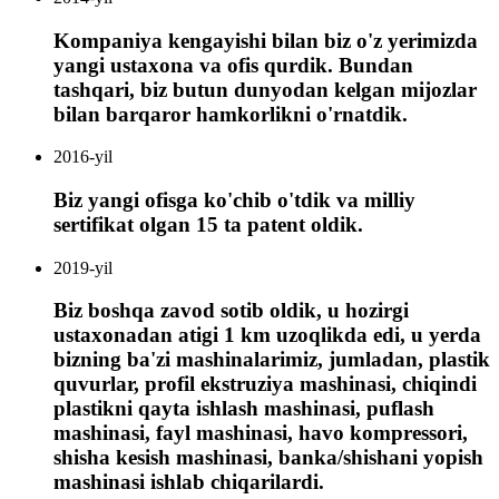
Kompaniya kengayishi bilan biz o'z yerimizda
yangi ustaxona va ofis qurdik. Bundan
tashqari, biz butun dunyodan kelgan mijozlar
bilan barqaror hamkorlikni o'rnatdik.
2016-yil
Biz yangi ofisga ko'chib o'tdik va milliy
sertifikat olgan 15 ta patent oldik.
2019-yil
Biz boshqa zavod sotib oldik, u hozirgi
ustaxonadan atigi 1 km uzoqlikda edi, u yerda
bizning ba'zi mashinalarimiz, jumladan, plastik
quvurlar, profil ekstruziya mashinasi, chiqindi
plastikni qayta ishlash mashinasi, puflash
mashinasi, fayl mashinasi, havo kompressori,
shisha kesish mashinasi, banka/shishani yopish
mashinasi ishlab chiqarilardi.