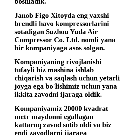
boshladik.
Janob Figo Xitoyda eng yaxshi
brendli havo kompressorlarini
sotadigan Suzhou Yuda Air
Compressor Co. Ltd. nomli yana
bir kompaniyaga asos solgan.
Kompaniyaning rivojlanishi
tufayli biz mashina ishlab
chiqarish va saqlash uchun yetarli
joyga ega bo'lishimiz uchun yana
ikkita zavodni ijaraga oldik.
Kompaniyamiz 20000 kvadrat
metr maydonni egallagan
kattaroq zavod sotib oldi va biz
endi zavodlarni ijaraga