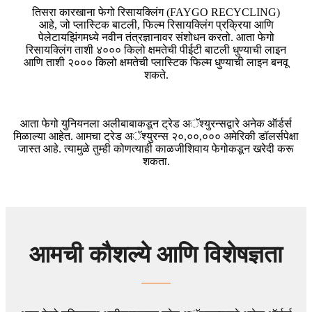
तिसरा कारखाना फेगो रिसायक्लिंग (FAYGO RECYCLING)
आहे, जो प्लास्टिक बाटली, फिल्म रिसायक्लिंग प्रक्रिया आणि
पेलेटायझिंगमध्ये नवीन तंत्रज्ञानावर संशोधन करतो. आता फेगो
रिसायक्लिंग ताशी ४००० किलो क्षमतेची पीईटी बाटली धुण्याची लाइन
आणि ताशी २००० किलो क्षमतेची प्लास्टिक फिल्म धुण्याची लाइन बनवू
शकते.
आता फेगो युनियनला अलीबाबाकडून ट्रेड अॅश्युरन्सद्वारे अनेक ऑर्डर्स
मिळाल्या आहेत. आमचा ट्रेड अॅश्युरन्स २०,००,००० अमेरिकी डॉलर्सपेक्षा
जास्त आहे. त्यामुळे तुम्ही कोणत्याही काळजीशिवाय फेगोकडून खरेदी करू
शकता.
आमची कौशल्ये आणि विशेषज्ञता