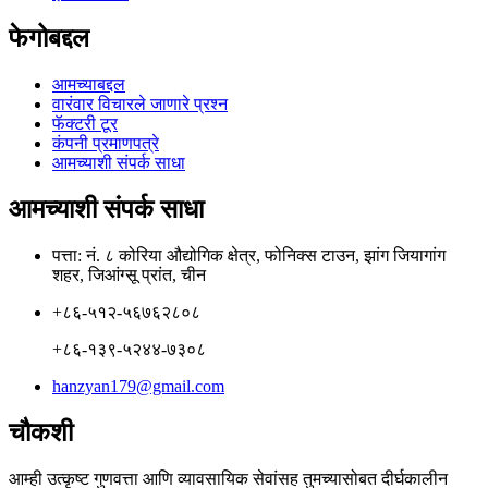
फेगोबद्दल
आमच्याबद्दल
वारंवार विचारले जाणारे प्रश्न
फॅक्टरी टूर
कंपनी प्रमाणपत्रे
आमच्याशी संपर्क साधा
आमच्याशी संपर्क साधा
पत्ता: नं. ८ कोरिया औद्योगिक क्षेत्र, फोनिक्स टाउन, झांग जियागांग
शहर, जिआंग्सू प्रांत, चीन
+८६-५१२-५६७६२८०८
+८६-१३९-५२४४-७३०८
hanzyan179@gmail.com
चौकशी
आम्ही उत्कृष्ट गुणवत्ता आणि व्यावसायिक सेवांसह तुमच्यासोबत दीर्घकालीन