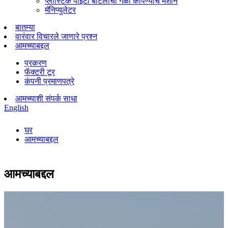
प्लास्टिक पीईटी बाटलीचा गळा कापण्याचे मशीन
मॅनिप्युलेटर
बातम्या
वारंवार विचारले जाणारे प्रश्न
आमच्याबद्दल
प्रकरण
फॅक्टरी टूर
कंपनी प्रमाणपत्रे
आमच्याशी संपर्क साधा
English
घर
आमच्याबद्दल
आमच्याबद्दल