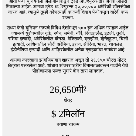
आता फेगो युनियनला अलीबाबाकडून ट्रेड अॅश्युरन्सद्वारे अनेक ऑर्डर्स
मिळाल्या आहेत. आमचा ट्रेड अॅश्युरन्स २०,००,००० अमेरिकी डॉलर्सपेक्षा
जास्त आहे. त्यामुळे तुम्ही कोणत्याही काळजीशिवाय फेगोकडून खरेदी करू
शकता.
सध्या फेगो युनियन ग्रुपचे विविध देशांमधून ५०० हून अधिक ग्राहक आहेत,
ज्यामध्ये युरोपमधील यूके, स्पेन, जर्मनी, नॉर्वे, स्वित्झर्लंड, इटली, तुर्की,
रशिया इत्यादी, अमेरिकेतील कॅनडा, मेक्सिको, ब्राझील, व्हेनेझुएला, चिली
इत्यादी, आशियातील सौदी अरेबिया, इराण, सीरिया, भारत, थायलंड,
इंडोनेशिया इत्यादी आणि आफ्रिकेतील अनेक ग्राहकांचा समावेश आहे.
आमचा कारखाना झांगजियागांग शहरात असून तो २६,६५० चौरस मीटर
क्षेत्रात पसरलेला आहे. शांघाय आंतरराष्ट्रीय विमानतळावरून गाडीने येथे
पोहोचायला फक्त सुमारे दोन तास लागतात.
26,650
मी²
क्षेत्र
$
2
मिलॉन
बयाणा रक्कम