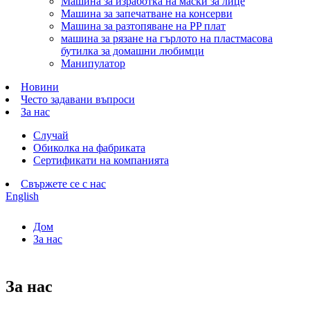
Машина за изработка на маски за лице
Машина за запечатване на консерви
Машина за разтопяване на PP плат
машина за рязане на гърлото на пластмасова
бутилка за домашни любимци
Манипулатор
Новини
Често задавани въпроси
За нас
Случай
Обиколка на фабриката
Сертификати на компанията
Свържете се с нас
English
Дом
За нас
За нас