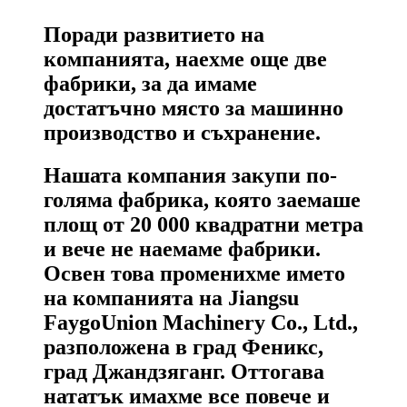
Поради развитието на
компанията, наехме още две
фабрики, за да имаме
достатъчно място за машинно
производство и съхранение.
Нашата компания закупи по-
голяма фабрика, която заемаше
площ от 20 000 квадратни метра
и вече не наемаме фабрики.
Освен това променихме името
на компанията на Jiangsu
FaygoUnion Machinery Co., Ltd.,
разположена в град Феникс,
град Джандзяганг. Оттогава
нататък имахме все повече и