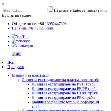
x
Натиснете Enter за търсене или
ESC за затваряне
Обадете ни се: +86 13952447308
Hanzyan179@Gmail.com
Дом
Продукти
Машини за пластмаси
Линия за екструдиране на пластмасови тръби
Линия за екструдиране на PVC тръби
Линия за екструдиране на PE/PP тръби
Линия за екструдиране на HDPE тръби
Линия за екструдиране на PPR тръби
Машина за производство на гофрирани
тръби
Линия за екструдиране на пластмасови профили