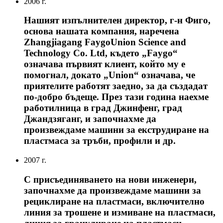
2006 г.
Нашият изпълнителен директор, г-н Фиго,
основа нашата компания, наречена
Zhangjiagang FaygoUnion Science and
Technology Co. Ltd, където „Faygo“
означава първият клиент, който му е
помогнал, докато „Union“ означава, че
приятелите работят заедно, за да създадат
по-добро бъдеще. През тази година наехме
работилница в град Джинфенг, град
Джандзяганг, и започнахме да
произвеждаме машини за екструдиране на
пластмаса за тръби, профили и др.
2007 г.
С присъединяването на нови инженери,
започнахме да произвеждаме машини за
рециклиране на пластмаси, включително
линия за трошене и измиване на пластмаси,