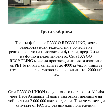
Трета фабрика
Третата фабрика е FAYGO RECYCLING, която
разработва нови технологии в областта на
рециклирането на пластмасови бутилки, преработката
на фолио и пелетизирането. Сега FAYGO
RECYCLING може да произвежда линия за измиване
на PET бутилки с капацитет до 4000 кг/час и линия за
измиване на пластмасово фолио с капацитет 2000 кг/
час.
Сега FAYGO UNION получи много поръчки от Alibaba
чрез Trade Assurance. Нашата търговска гаранция е на
стойност над 2 000 000 щатски долара. Така че можете да
купувате от FAYGO без никакви притеснения.