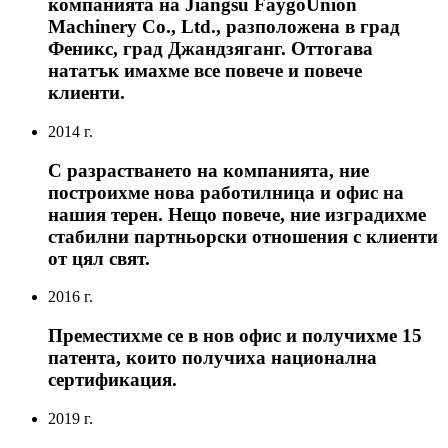
компанията на Jiangsu FaygoUnion
Machinery Co., Ltd., разположена в град
Феникс, град Джандзяганг. Оттогава
нататък имахме все повече и повече
клиенти.
2014 г.
С разрастването на компанията, ние
построихме нова работилница и офис на
нашия терен. Нещо повече, ние изградихме
стабилни партньорски отношения с клиенти
от цял ​​свят.
2016 г.
Преместихме се в нов офис и получихме 15
патента, които получиха национална
сертификация.
2019 г.