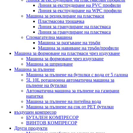
Линия за екструдиране на PVC профили
Линия за екструдиране на WPC профили
Машина за рециклиране на пластмаси
Пластмасова трошачка
Линия за гранулиране на пластмаса
Линия за гранулиране на пластмаса
Спомагателна машина
Машина за разгъване на тръби
Машина за навиване на тръби/профили
Машина за формоване на пластмаси чрез издухване
Машина за формоване чрез издухване
Машина за шприцване
Машина за пълнене
Машина за пълнене на бутилки с вода от 5 галона
5L 10L ротационна автоматична машина за
пълнене на бутилки
Автоматична машина за пълнене на газирани
напитки
Машина за пълнене на питейна вода
Машина за пълнене на сок от PET бутилки
въздушен компресор
БУТАЛЕН КОМПРЕСОР
ВИНТОВ КОМПРЕСОР
Други продукти