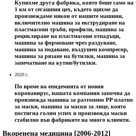
Купихме друга фабрика, която беше само на
1 км от сегашния цех, където щяхме да
произвеждаме някои от нашите машини,
включително машина за екструдиране на
пластмасови тръби, профили, машина за
рециклиране на пластмасови отпадъци,
машина за формоване чрез раздуване,
машина за подаване, въздушен компресор,
машина за рязане на бутилки, машина за
запечатване на кутии/бутилки.
2020 г.
По време на епидемията от новия
коронавирус, нашата компания започна да
произвежда машина за разтопено PP платно
за маски, машина за маски за лице, която
постигна голям успех и произвежда маски
стабилно във фабриките на много клиенти.
Вкоренена медицина [2006-2012]