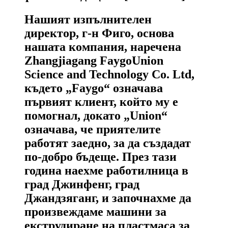
Нашият изпълнителен
директор, г-н Фиго, основа
нашата компания, наречена
Zhangjiagang FaygoUnion
Science and Technology Co. Ltd,
където „Faygo“ означава
първият клиент, който му е
помогнал, докато „Union“
означава, че приятелите
работят заедно, за да създадат
по-добро бъдеще. През тази
година наехме работилница в
град Джинфенг, град
Джандзяганг, и започнахме да
произвеждаме машини за
екструдиране на пластмаса за