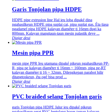
Garis Tonjolan pipa HDPE
HDPE pipe extrusion line Hal ieu loba dipaké dina
ngahasilkeun HDPE pipa suplai cai, pipa suplai gas. Éta tiasa
ngadamel pipa HDPE kalayan diaméter ti 16mm dugi ka
800mm. Kalayan mangtaun-taun mesin palastik deve ...
Diajar deui
Mesin pipa PPR
mesin pipe PPR Ieu utamana dipaké pikeun ngahasilkeun PP-
R, pipa pe kalayan diaméter ti 16mm ~ 160mm, pipa pe-RT
kalayan diaméter ti 16 ~ 32mm. Dilengkepan parabot hilir
ditangtoskeun, éta ogé bisa prod ...
Diajar deui
PVC braided selang Tonjolan garis
garis Tonjolan pipa HDPE Jalur ieu dipaké pikeun
ngahasilkeun serat PVC bertulang hoses taman kalayan