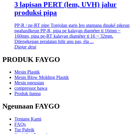
3 lapisan PERT (lem, UVH) jalur
produksi pipa
PP-R / pe-RT pipe Tonjolan garis Ieu utamana dipaké pikeun
ngahasilkeun PP-R, pipa pe kalayan diaméter ti 16mm ~
160mm, pipa pe-RT kalayan diaméter ti 16 ~ 32mm.
Dilengkepan peralatan hilir anu pas, éta ...
Diajar deui
PRODUK FAYGO
Mesin Plastik
Mesin Blow Molding Plastik
Mesin ngeusian
compressor hawa
Produk lianna
Ngeunaan FAYGO
Tentang Kami
FAQs
Tur Pabrik