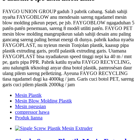
FAYGO UNION GROUP gaduh 3 pabrik cabang. Salah sahiji
nyaéta FAYGOBLOW anu mendesain sareng ngadamel mesin
blow molding pikeun pepet, pe jsb. FAYGOBLOW ngagaduhan 5
patén-patén penemuan, sareng 8 modél utiliti patén. FAYGO PET
mesin blow molding mangrupikeun salah sahiji desain anu paling
gancang sareng paling hemat energi di dunya. pabrik kadua nyaéta
FAYGOPLAST, nu nyieun mesin Tonjolan plastik, kaasup pipa
plastik extruding garis, profil palastik extruding garis. Utamana
FAYGOPLAST bisa nyadiakeun speed tinggi nepi ka 40 m / mnt
pe, garis pipa PPR. Pabrik katilu nyaéta FAYGO RECYCLING,
anu nalungtik téknologi anyar dina botol plastik, pamrosésan daur
ulang pilem sareng pelletizing. Ayeuna FAYGO RECYCLING
tiasa ngadamel dugi ka 4000kg / jam. Garis cuci botol PET, sareng
garis cuci pilem plastik 2000kg / jam
Mesin Plastik
Mesin Blow Molding Plastik
Mesin ngeusian
compressor hawa
Produk lianna