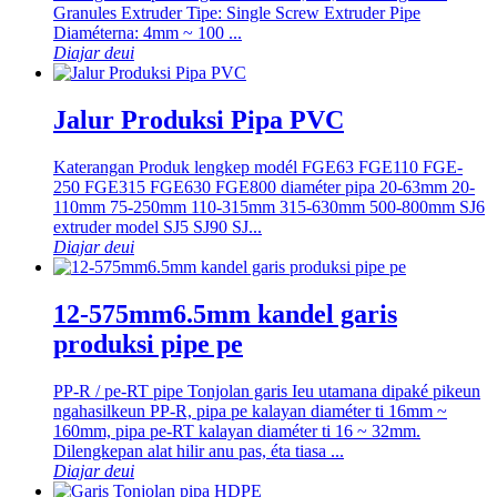
Granules Extruder Tipe: Single Screw Extruder Pipe
Diaméterna: 4mm ~ 100 ...
Diajar deui
Jalur Produksi Pipa PVC
Katerangan Produk lengkep modél FGE63 FGE110 FGE-
250 FGE315 FGE630 FGE800 diaméter pipa 20-63mm 20-
110mm 75-250mm 110-315mm 315-630mm 500-800mm SJ6
extruder model SJ5 SJ90 SJ...
Diajar deui
12-575mm6.5mm kandel garis
produksi pipe pe
PP-R / pe-RT pipe Tonjolan garis Ieu utamana dipaké pikeun
ngahasilkeun PP-R, pipa pe kalayan diaméter ti 16mm ~
160mm, pipa pe-RT kalayan diaméter ti 16 ~ 32mm.
Dilengkepan alat hilir anu pas, éta tiasa ...
Diajar deui