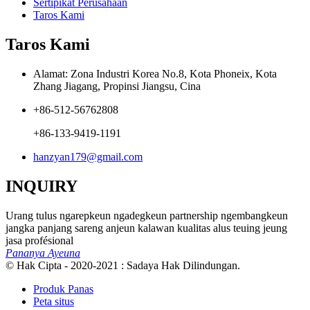
Sertipikat Perusahaan
Taros Kami
Taros Kami
Alamat: Zona Industri Korea No.8, Kota Phoneix, Kota
Zhang Jiagang, Propinsi Jiangsu, Cina
+86-512-56762808
+86-133-9419-1191
hanzyan179@gmail.com
INQUIRY
Urang tulus ngarepkeun ngadegkeun partnership ngembangkeun
jangka panjang sareng anjeun kalawan kualitas alus teuing jeung
jasa profésional
Pananya Ayeuna
© Hak Cipta - 2020-2021 : Sadaya Hak Dilindungan.
Produk Panas
Peta situs