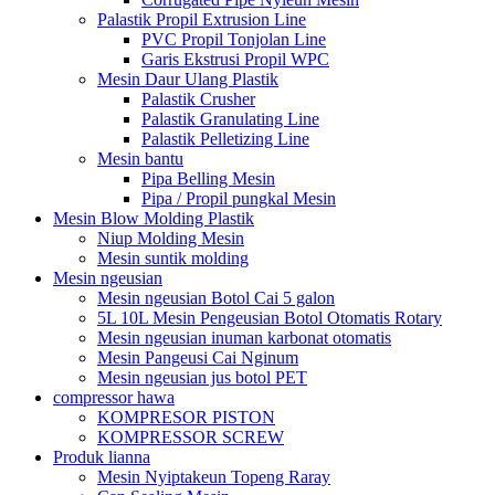
Palastik Propil Extrusion Line
PVC Propil Tonjolan Line
Garis Ekstrusi Propil WPC
Mesin Daur Ulang Plastik
Palastik Crusher
Palastik Granulating Line
Palastik Pelletizing Line
Mesin bantu
Pipa Belling Mesin
Pipa / Propil pungkal Mesin
Mesin Blow Molding Plastik
Niup Molding Mesin
Mesin suntik molding
Mesin ngeusian
Mesin ngeusian Botol Cai 5 galon
5L 10L Mesin Pengeusian Botol Otomatis Rotary
Mesin ngeusian inuman karbonat otomatis
Mesin Pangeusi Cai Nginum
Mesin ngeusian jus botol PET
compressor hawa
KOMPRESOR PISTON
KOMPRESSOR SCREW
Produk lianna
Mesin Nyiptakeun Topeng Raray