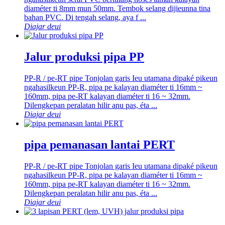
diaméter ti 8mm mun 50mm. Tembok selang dijieunna tina
bahan PVC. Di tengah selang, aya f ...
Diajar deui
Jalur produksi pipa PP
PP-R / pe-RT pipe Tonjolan garis Ieu utamana dipaké pikeun
ngahasilkeun PP-R, pipa pe kalayan diaméter ti 16mm ~
160mm, pipa pe-RT kalayan diaméter ti 16 ~ 32mm.
Dilengkepan peralatan hilir anu pas, éta ...
Diajar deui
pipa pemanasan lantai PERT
PP-R / pe-RT pipe Tonjolan garis Ieu utamana dipaké pikeun
ngahasilkeun PP-R, pipa pe kalayan diaméter ti 16mm ~
160mm, pipa pe-RT kalayan diaméter ti 16 ~ 32mm.
Dilengkepan peralatan hilir anu pas, éta ...
Diajar deui