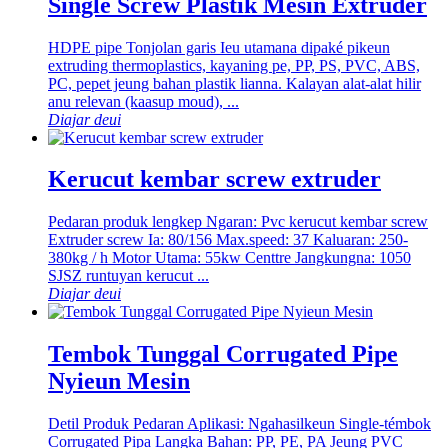
Single Screw Plastik Mesin Extruder
HDPE pipe Tonjolan garis Ieu utamana dipaké pikeun
extruding thermoplastics, kayaning pe, PP, PS, PVC, ABS,
PC, pepet jeung bahan plastik lianna. Kalayan alat-alat hilir
anu relevan (kaasup moud), ...
Diajar deui
Kerucut kembar screw extruder
Pedaran produk lengkep Ngaran: Pvc kerucut kembar screw
Extruder screw Ia: 80/156 Max.speed: 37 Kaluaran: 250-
380kg / h Motor Utama: 55kw Centtre Jangkungna: 1050
SJSZ runtuyan kerucut ...
Diajar deui
Tembok Tunggal Corrugated Pipe
Nyieun Mesin
Detil Produk Pedaran Aplikasi: Ngahasilkeun Single-témbok
Corrugated Pipa Langka Bahan: PP, PE, PA Jeung PVC