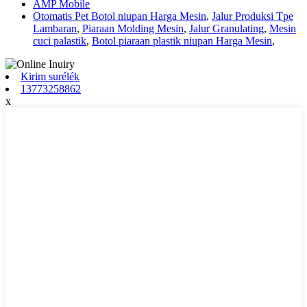
AMP Mobile
Otomatis Pet Botol niupan Harga Mesin
,
Jalur Produksi Tpe
Lambaran
,
Piaraan Molding Mesin
,
Jalur Granulating
,
Mesin
cuci palastik
,
Botol piaraan plastik niupan Harga Mesin
,
Kirim surélék
13773258862
x