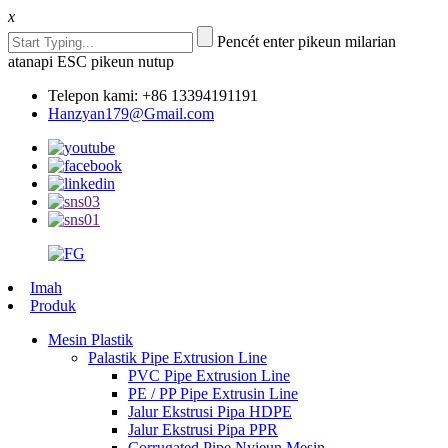
x
Pencét enter pikeun milarian
atanapi ESC pikeun nutup
Telepon kami: +86 13394191191
Hanzyan179@Gmail.com
Imah
Produk
Mesin Plastik
Palastik Pipe Extrusion Line
PVC Pipe Extrusion Line
PE / PP Pipe Extrusin Line
Jalur Ekstrusi Pipa HDPE
Jalur Ekstrusi Pipa PPR
Corrugated Pipe Nyieun Mesin