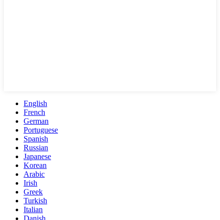
English
French
German
Portuguese
Spanish
Russian
Japanese
Korean
Arabic
Irish
Greek
Turkish
Italian
Danish