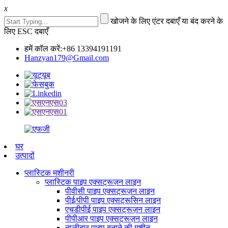
x
खोजने के लिए एंटर दबाएँ या बंद करने के
लिए ESC दबाएँ
हमें कॉल करें:+86 13394191191
Hanzyan179@Gmail.com
घर
उत्पादों
प्लास्टिक मशीनरी
प्लास्टिक पाइप एक्सट्रूज़न लाइन
पीवीसी पाइप एक्सट्रूज़न लाइन
पीई/पीपी पाइप एक्सट्रूसिन लाइन
एचडीपीई पाइप एक्सट्रूज़न लाइन
पीपीआर पाइप एक्सट्रूज़न लाइन
नालीदार पाइप बनाने की मशीन