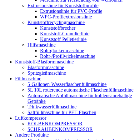
Extrusionslinie für Kunststoffprofile
Extrusionslinie für PVC-Profile
WPC-Profilextrusionslinie
Kunststoffrecyclingmaschine
Kunststoffbrecher
Kunststoff-Granulierlinie
Kunststoff-Pelletierlinie
Hilfsmaschine
Rohrglockenmaschine
Rohr-/Profilwickelmaschine
Kunststoff-Blasformmaschine
Blasformmaschine
Spritzgießmaschine
Füllmaschine
5-Gallonen-Wasserflaschenfüllmaschine
5L 10L rotierende automatische Flaschenfüllmaschine
Automatische Abfüllmaschine für kohlensäurehaltige
Getränke
Trinkwasserfüllmaschine
Saftfüllmaschine für PET-Flaschen
Luftkompressor
KOLBENKOMPRESSOR
SCHRAUBENKOMPRESSOR
Andere Produkte