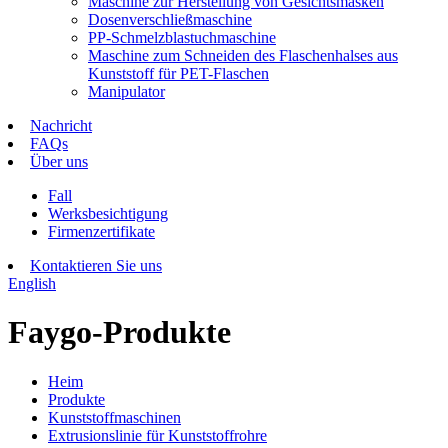
Maschine zur Herstellung von Gesichtsmasken
Dosenverschließmaschine
PP-Schmelzblastuchmaschine
Maschine zum Schneiden des Flaschenhalses aus
Kunststoff für PET-Flaschen
Manipulator
Nachricht
FAQs
Über uns
Fall
Werksbesichtigung
Firmenzertifikate
Kontaktieren Sie uns
English
Faygo-Produkte
Heim
Produkte
Kunststoffmaschinen
Extrusionslinie für Kunststoffrohre