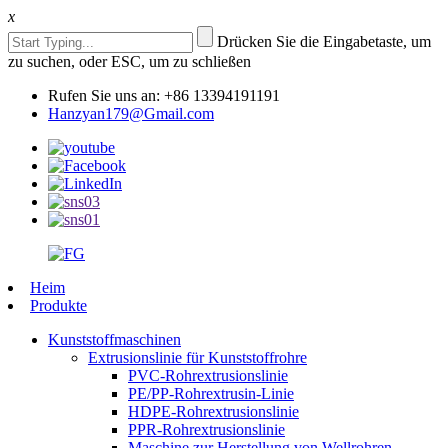
x
Drücken Sie die Eingabetaste, um
zu suchen, oder ESC, um zu schließen
Rufen Sie uns an: +86 13394191191
Hanzyan179@Gmail.com
Heim
Produkte
Kunststoffmaschinen
Extrusionslinie für Kunststoffrohre
PVC-Rohrextrusionslinie
PE/PP-Rohrextrusin-Linie
HDPE-Rohrextrusionslinie
PPR-Rohrextrusionslinie
Maschine zur Herstellung von Wellrohren