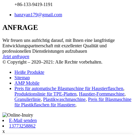
+86-133-9419-1191
hanzyan179@gmail.com
ANFRAGE
Wir freuen uns aufrichtig darauf, mit Ihnen eine langfristige
Entwicklungspartnerschaft mit exzellenter Qualität und
professionellen Dienstleistungen aufzubauen
Jetzt anfragen
© Copyright – 2020–2021: Alle Rechte vorbehalten.
Heiße Produkte
Sitemap
AMP Mobile
Preis für automatische Blasmaschine für Haustierflaschen
,
Produktionslinie für TPE-Platten
,
Haustier-Formmaschine
,
Granulierlinie
,
Plastikwaschmaschine
,
Preis für Blasmaschine
für Plastikflaschen für Haustiere
,
E-Mail senden
13773258862
x