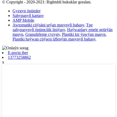
© Copyright - 2020-2021: Rightshli hukuklar goralan.
Gyzgyn önümler
Sahypanyň kartasy
AMP Mobile
Awtomatiki çüýşäni urýan maşynyň bahasy
,
Tpe
sahypasynyň önümçilik liniýasy
,
Haýwanlary emele getirýän
maşyn
,
Granulirleme çyzygy
,
Plastiki kir ýuwýan maşyn
,
Plastiki haýwan çüýşesi üflenýän maşynyň bahasy
,
E-poçta iber
13773258862
x