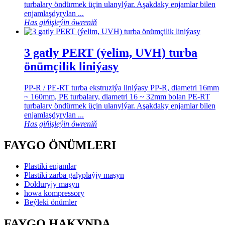
turbalary öndürmek üçin ulanylýar. Aşakdaky enjamlar bilen
enjamlaşdyrylan ...
Has giňişleýin öwreniň
3 gatly PERT (ýelim, UVH) turba
önümçilik liniýasy
PP-R / PE-RT turba ekstruziýa liniýasy PP-R, diametri 16mm
~ 160mm, PE turbalary, diametri 16 ~ 32mm bolan PE-RT
turbalary öndürmek üçin ulanylýar. Aşakdaky enjamlar bilen
enjamlaşdyrylan ...
Has giňişleýin öwreniň
FAYGO ÖNÜMLERI
Plastiki enjamlar
Plastiki zarba galyplaýjy maşyn
Dolduryjy maşyn
howa kompressory
Beýleki önümler
FAYGO HAKYNDA