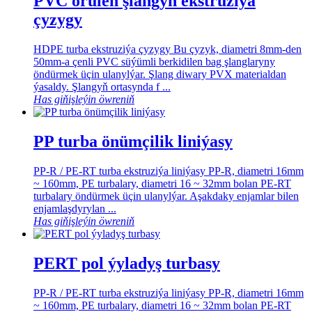
PVC örülen şlangyň ekstruziýa
çyzygy
HDPE turba ekstruziýa çyzygy Bu çyzyk, diametri 8mm-den
50mm-a çenli PVC süýümli berkidilen bag şlanglaryny
öndürmek üçin ulanylýar. Şlang diwary PVX materialdan
ýasaldy. Şlangyň ortasynda f ...
Has giňişleýin öwreniň
PP turba önümçilik liniýasy
PP-R / PE-RT turba ekstruziýa liniýasy PP-R, diametri 16mm
~ 160mm, PE turbalary, diametri 16 ~ 32mm bolan PE-RT
turbalary öndürmek üçin ulanylýar. Aşakdaky enjamlar bilen
enjamlaşdyrylan ...
Has giňişleýin öwreniň
PERT pol ýyladyş turbasy
PP-R / PE-RT turba ekstruziýa liniýasy PP-R, diametri 16mm
~ 160mm, PE turbalary, diametri 16 ~ 32mm bolan PE-RT