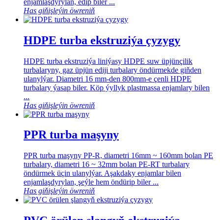
enjamlaşdyrylan, edip biler ...
Has giňişleýin öwreniň
HDPE turba ekstruziýa çyzygy
HDPE turba ekstruziýa liniýasy HDPE suw üpjünçilik
turbalaryny, gaz üpjün ediji turbalary öndürmekde giňden
ulanylýar. Diametri 16 mm-den 800mm-e çenli HDPE
turbalary ýasap biler. Köp ýyllyk plastmassa enjamlary bilen
...
Has giňişleýin öwreniň
PPR turba maşyny
PPR turba maşyny PP-R, diametri 16mm ~ 160mm bolan PE
turbalary, diametri 16 ~ 32mm bolan PE-RT turbalary
öndürmek üçin ulanylýar. Aşakdaky enjamlar bilen
enjamlaşdyrylan, şeýle hem öndürip biler ...
Has giňişleýin öwreniň