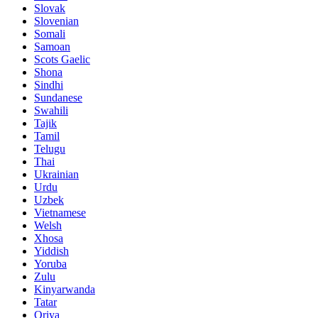
Slovak
Slovenian
Somali
Samoan
Scots Gaelic
Shona
Sindhi
Sundanese
Swahili
Tajik
Tamil
Telugu
Thai
Ukrainian
Urdu
Uzbek
Vietnamese
Welsh
Xhosa
Yiddish
Yoruba
Zulu
Kinyarwanda
Tatar
Oriya