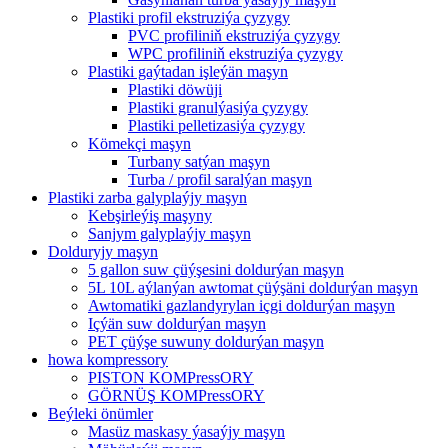
Plastiki profil ekstruziýa çyzygy
PVC profiliniň ekstruziýa çyzygy
WPC profiliniň ekstruziýa çyzygy
Plastiki gaýtadan işleýän maşyn
Plastiki döwüji
Plastiki granulýasiýa çyzygy
Plastiki pelletizasiýa çyzygy
Kömekçi maşyn
Turbany satýan maşyn
Turba / profil saralýan maşyn
Plastiki zarba galyplaýjy maşyn
Kebşirleýiş maşyny
Sanjym galyplaýjy maşyn
Dolduryjy maşyn
5 gallon suw çüýşesini doldurýan maşyn
5L 10L aýlanýan awtomat çüýşäni doldurýan maşyn
Awtomatiki gazlandyrylan içgi doldurýan maşyn
Içýän suw doldurýan maşyn
PET çüýşe suwuny doldurýan maşyn
howa kompressory
PISTON KOMPressORY
GÖRNÜŞ KOMPressORY
Beýleki önümler
Masüz maskasy ýasaýjy maşyn