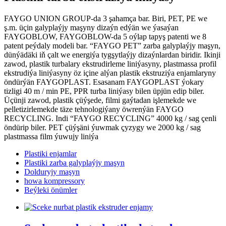
FAYGO UNION GROUP-da 3 şahamça bar. Biri, PET, PE we
ş.m. üçin galyplaýjy maşyny dizaýn edýän we ýasaýan
FAYGOBLOW, FAYGOBLOW-da 5 oýlap tapyş patenti we 8
patent peýdaly modeli bar. “FAYGO PET” zarba galyplaýjy maşyn,
dünýädäki iň çalt we energiýa tygşytlaýjy dizaýnlardan biridir. Ikinji
zawod, plastik turbalary ekstrudirleme liniýasyny, plastmassa profil
ekstrudiýa liniýasyny öz içine alýan plastik ekstruziýa enjamlaryny
öndürýän FAYGOPLAST. Esasanam FAYGOPLAST ýokary
tizligi 40 m / min PE, PPR turba liniýasy bilen üpjün edip biler.
Üçünji zawod, plastik çüýşede, filmi gaýtadan işlemekde we
pelletizirlemekde täze tehnologiýany öwrenýän FAYGO
RECYCLING. Indi “FAYGO RECYCLING” 4000 kg / sag çenli
öndürip biler. PET çüýşäni ýuwmak çyzygy we 2000 kg / sag
plastmassa film ýuwujy liniýa
Plastiki enjamlar
Plastiki zarba galyplaýjy maşyn
Dolduryjy maşyn
howa kompressory
Beýleki önümler