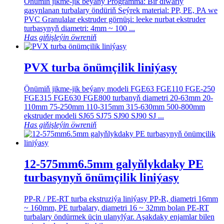
Önümiň jikme-jik beýany Programma: Bir diwarly
gasynlanan turbalary öndüriň Seýrek material: PP, PE, PA we
PVC Granulalar ekstruder görnüşi: leeke nurbat ekstruder
turbasynyň diametri: 4mm ~ 100 ...
Has giňişleýin öwreniň
PVX turba önümçilik liniýasy
Önümiň jikme-jik beýany modeli FGE63 FGE110 FGE-250
FGE315 FGE630 FGE800 turbanyň diametri 20-63mm 20-
110mm 75-250mm 110-315mm 315-630mm 500-800mm
ekstruder modeli SJ65 SJ75 SJ90 SJ90 SJ ...
Has giňişleýin öwreniň
12-575mm6.5mm galyňlykdaky PE
turbasynyň önümçilik liniýasy
PP-R / PE-RT turba ekstruziýa liniýasy PP-R, diametri 16mm
~ 160mm, PE turbalary, diametri 16 ~ 32mm bolan PE-RT
turbalary öndürmek üçin ulanylýar. Aşakdaky enjamlar bilen