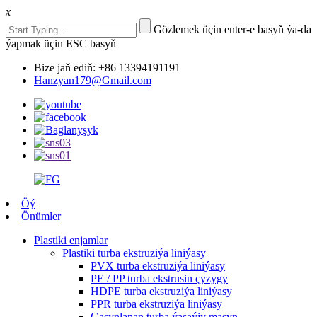
x
Gözlemek üçin enter-e basyň ýa-da
ýapmak üçin ESC basyň
Bize jaň ediň: +86 13394191191
Hanzyan179@Gmail.com
Öý
Önümler
Plastiki enjamlar
Plastiki turba ekstruziýa liniýasy
PVX turba ekstruziýa liniýasy
PE / PP turba ekstrusin çyzygy
HDPE turba ekstruziýa liniýasy
PPR turba ekstruziýa liniýasy
Gasynlanan turba ýasaýjy maşyn