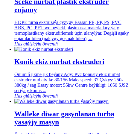
Sceke nurbat plastik ekstruder
enjamy
HDPE turba ekstruziýa çyzygy Esasan PE, PP, PS, PVC,
ABS, PC, PET we beýleki plastmassa materiallary ýaly
termoplastikany ekstrudirlemek üçin ulanylýar. Degişli aşaky
enjamlar bilen (palçygy goşmak bilen), ...
Has giňişleýin öwreniň
Konik ekiz nurbat ekstruderi
Önümiň jikme-jik beýany Ady: Pvc konusly ekiz nurbat
ekstruder nurbaty Ia: 80/156 Maks.speed: 37 Çykyş: 250-
380kg / sag Esasy motor: 55kw Centre beýikligi: 1050 SJSZ
seriýaly konus ...
Has giňişleýin öwreniň
Walleke diwar gasynlanan turba
ýasaýjy maşyn