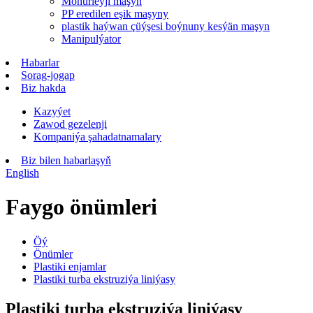
Möhürleýji maşyn
PP eredilen eşik maşyny
plastik haýwan çüýşesi boýnuny kesýän maşyn
Manipulýator
Habarlar
Sorag-jogap
Biz hakda
Kazyýet
Zawod gezelenji
Kompaniýa şahadatnamalary
Biz bilen habarlaşyň
English
Faygo önümleri
Öý
Önümler
Plastiki enjamlar
Plastiki turba ekstruziýa liniýasy
Plastiki turba ekstruziýa liniýasy