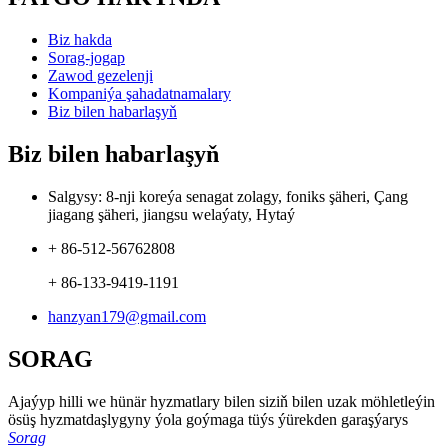
Biz hakda
Sorag-jogap
Zawod gezelenji
Kompaniýa şahadatnamalary
Biz bilen habarlaşyň
Biz bilen habarlaşyň
Salgysy: 8-nji koreýa senagat zolagy, foniks şäheri, Çang
jiagang şäheri, jiangsu welaýaty, Hytaý
+ 86-512-56762808
+ 86-133-9419-1191
hanzyan179@gmail.com
SORAG
Ajaýyp hilli we hünär hyzmatlary bilen siziň bilen uzak möhletleýin
ösüş hyzmatdaşlygyny ýola goýmaga tüýs ýürekden garaşýarys
Sorag