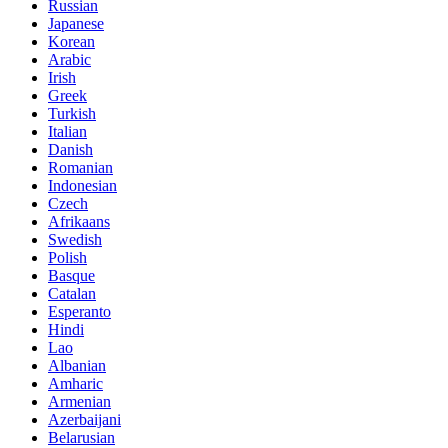
Russian
Japanese
Korean
Arabic
Irish
Greek
Turkish
Italian
Danish
Romanian
Indonesian
Czech
Afrikaans
Swedish
Polish
Basque
Catalan
Esperanto
Hindi
Lao
Albanian
Amharic
Armenian
Azerbaijani
Belarusian