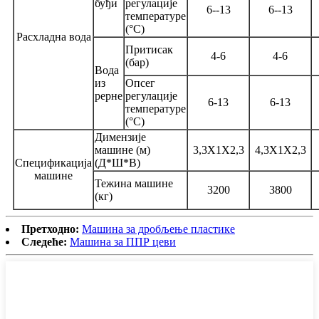
буђи
регулације
6--13
6--13
температуре
(°C)
Расхладна вода
Притисак
4-6
4-6
(бар)
Вода
из
Опсег
рерне
регулације
6-13
6-13
температуре
(°C)
Димензије
машине (м)
3,3X1X2,3
4,3X1X2,3
Спецификација
(Д*Ш*В)
машине
Тежина машине
3200
3800
(кг)
Претходно:
Машина за дробљење пластике
Следеће:
Машина за ППР цеви