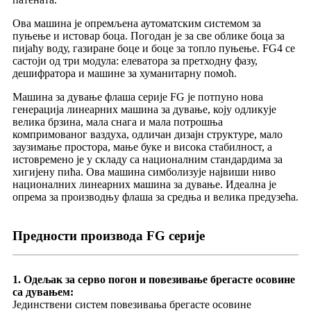
Ова машина је опремљена аутоматским системом за
пуњење и истовар боца. Погодан је за све облике боца за
пијаћу воду, газиране боце и боце за топло пуњење. FG4 се
састоји од три модула: елеватора за претходну фазу,
дешифратора и машине за хуманитарну помоћ.
Машина за дување флаша серије FG је потпуно нова
генерација линеарних машина за дување, коју одликује
велика брзина, мала снага и мала потрошња
компримованог ваздуха, одличан дизајн структуре, мало
заузимање простора, мање буке и висока стабилност, а
истовремено је у складу са националним стандардима за
хигијену пића. Ова машина симболизује највиши ниво
националних линеарних машина за дување. Идеална је
опрема за производњу флаша за средња и велика предузећа.
Предности производа FG серије
1. Одељак за серво погон и повезивање брегасте осовине
са дувањем:
Јединствени систем повезивања брегасте осовине