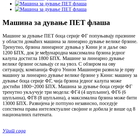
Машина за дување ПЕТ флаша
Машине за дување ПЕТ боца серије ФГ попуњавају празнине
у области домаћих машина за линеарно дување велике брзине.
Тренутно, брзина линеарног дувања у Кини је и даље око
1200 БПХ, док је међународна максимална брзина једног
калупа достигла 1800 БПХ. Машине за линеарно дување
велике брзине ослањају се на увоз. С обзиром на ову
ситуацију, компанија Фајго Унион Машинери развила је прву
машину за линеарно дување велике брзине у Кини: машину за
дување боца серије ФГ, чија брзина једног калупа може
достићи 1800~2000 БПХ. Машина за дување боца серије ФГ
тренутно укључује три модела: ФГ4 (4 шупљине), ФГ6 (6
шупљина), ФГ8 (8 шупљина), а максимална брзина може бити
13000 БПХ. Развијена је потпуно независно, поседује
сопствена права интелектуалне својине и добила је више од 8
националних патената.
Упит сада