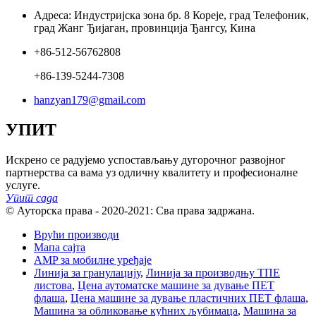
Адреса: Индустријска зона бр. 8 Кореје, град Телефоник,
град Жанг Ђијаган, провинција Ђангсу, Кина
+86-512-56762808
+86-139-5244-7308
hanzyan179@gmail.com
УПИТ
Искрено се радујемо успостављању дугорочног развојног
партнерства са вама уз одличну квалитету и професионалне
услуге.
Упит сада
© Ауторска права - 2020-2021: Сва права задржана.
Врући производи
Мапа сајта
AMP за мобилне уређаје
Линија за гранулацију
,
Линија за производњу ТПЕ
листова
,
Цена аутоматске машине за дување ПЕТ
флаша
,
Цена машине за дување пластичних ПЕТ флаша
,
Машина за обликовање кућних љубимаца
,
Машина за