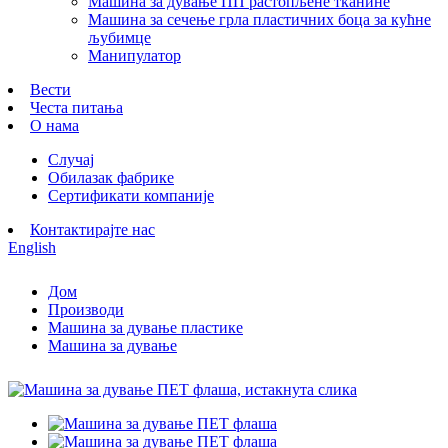
Машина за дување ПП растопљене тканине
Машина за сечење грла пластичних боца за кућне
љубимце
Манипулатор
Вести
Честа питања
О нама
Случај
Обилазак фабрике
Сертификати компаније
Контактирајте нас
English
Дом
Производи
Машина за дување пластике
Машина за дување