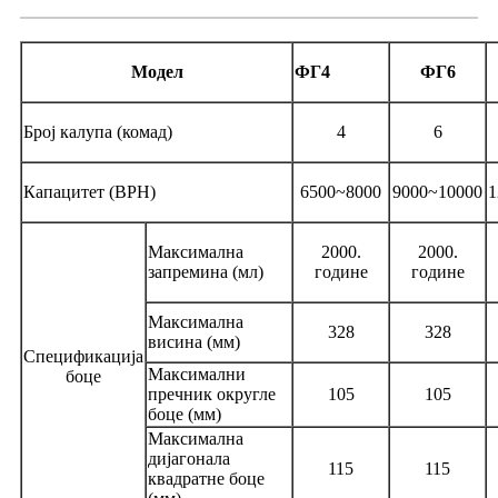
Модел
ФГ4
ФГ6
Број калупа (комад)
4
6
Капацитет (BPH)
6500~8000
9000~10000
1
Максимална
2000.
2000.
запремина (мл)
године
године
Максимална
328
328
висина (мм)
Спецификација
Максимални
боце
пречник округле
105
105
боце (мм)
Максимална
дијагонала
115
115
квадратне боце