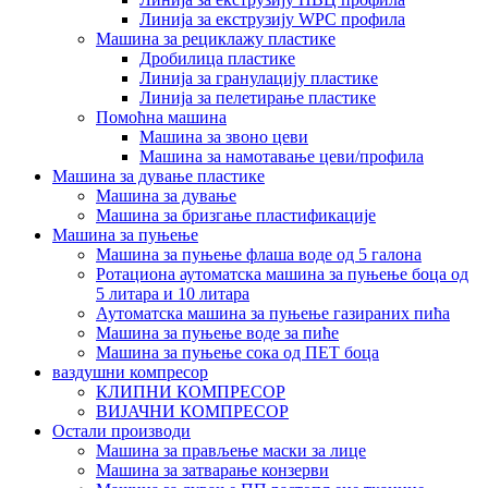
Линија за екструзију WPC профила
Машина за рециклажу пластике
Дробилица пластике
Линија за гранулацију пластике
Линија за пелетирање пластике
Помоћна машина
Машина за звоно цеви
Машина за намотавање цеви/профила
Машина за дување пластике
Машина за дување
Машина за бризгање пластификације
Машина за пуњење
Машина за пуњење флаша воде од 5 галона
Ротациона аутоматска машина за пуњење боца од
5 литара и 10 литара
Аутоматска машина за пуњење газираних пића
Машина за пуњење воде за пиће
Машина за пуњење сока од ПЕТ боца
ваздушни компресор
КЛИПНИ КОМПРЕСОР
ВИЈАЧНИ КОМПРЕСОР
Остали производи
Машина за прављење маски за лице
Машина за затварање конзерви