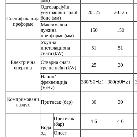
(мм)
Одговарајући
унутрашњи грлић
20--25
20--25
боце (мм)
Спецификација
преформе
Максимална
дужина
150
150
претформе (мм)
Укупна
инсталациона
51
51
снага (kW)
Електрична
Стварна снага
25
30
енергија
грејне пећи (kW)
Напон/
380
(
50Hz
）
380
(
50Hz
）
фреквенција
(V/Hz)
Компримовани
Притисак (бар)
30
30
ваздух
Притисак
4-6
4-6
(бар)
Вода
од
Опсег