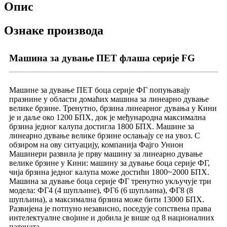
Опис
Ознаке производа
Машина за дување ПЕТ флаша серије FG
Машине за дување ПЕТ боца серије ФГ попуњавају
празнине у области домаћих машина за линеарно дување
велике брзине. Тренутно, брзина линеарног дувања у Кини
је и даље око 1200 БПХ, док је међународна максимална
брзина једног калупа достигла 1800 БПХ. Машине за
линеарно дување велике брзине ослањају се на увоз. С
обзиром на ову ситуацију, компанија Фајго Унион
Машинери развила је прву машину за линеарно дување
велике брзине у Кини: машину за дување боца серије ФГ,
чија брзина једног калупа може достићи 1800~2000 БПХ.
Машина за дување боца серије ФГ тренутно укључује три
модела: ФГ4 (4 шупљине), ФГ6 (6 шупљина), ФГ8 (8
шупљина), а максимална брзина може бити 13000 БПХ.
Развијена је потпуно независно, поседује сопствена права
интелектуалне својине и добила је више од 8 националних
патената.