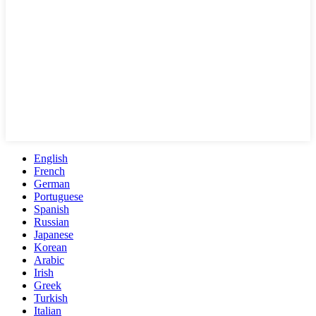
English
French
German
Portuguese
Spanish
Russian
Japanese
Korean
Arabic
Irish
Greek
Turkish
Italian