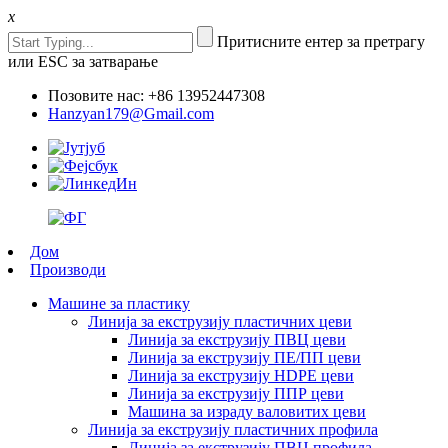
x
Притисните ентер за претрагу
или ESC за затварање
Позовите нас: +86 13952447308
Hanzyan179@Gmail.com
Дом
Производи
Машине за пластику
Линија за екструзију пластичних цеви
Линија за екструзију ПВЦ цеви
Линија за екструзију ПЕ/ПП цеви
Линија за екструзију HDPE цеви
Линија за екструзију ППР цеви
Машина за израду валовитих цеви
Линија за екструзију пластичних профила
Линија за екструзију ПВЦ профила