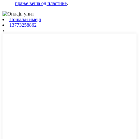
прање веша од пластике
,
Пошаљи имејл
13773258862
x