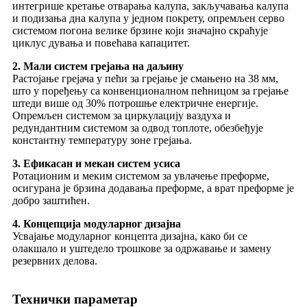
интегрише кретање отварања калупа, закључавања калупа
и подизања дна калупа у једном покрету, опремљен серво
системом погона велике брзине који значајно скраћује
циклус дувања и повећава капацитет.
2. Мали систем грејања на даљину
Растојање грејача у пећи за грејање је смањено на 38 мм,
што у поређењу са конвенционалном пећницом за грејање
штеди више од 30% потрошње електричне енергије.
Опремљен системом за циркулацију ваздуха и
редундантним системом за одвод топлоте, обезбеђује
константну температуру зоне грејања.
3. Ефикасан и мекан систем усиса
Ротационим и меким системом за увлачење преформе,
осигурана је брзина додавања преформе, а врат преформе је
добро заштићен.
4. Концепција модуларног дизајна
Усвајање модуларног концепта дизајна, како би се
олакшало и уштедело трошкове за одржавање и замену
резервних делова.
Технички параметар