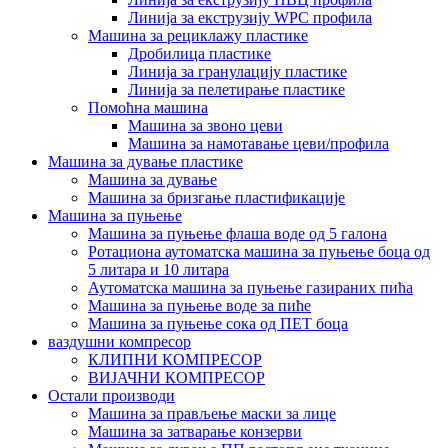
Линија за екструзију WPC профила
Машина за рециклажу пластике
Дробилица пластике
Линија за гранулацију пластике
Линија за пелетирање пластике
Помоћна машина
Машина за звоно цеви
Машина за намотавање цеви/профила
Машина за дување пластике
Машина за дување
Машина за бризгање пластификације
Машина за пуњење
Машина за пуњење флаша воде од 5 галона
Ротациона аутоматска машина за пуњење боца од
5 литара и 10 литара
Аутоматска машина за пуњење газираних пића
Машина за пуњење воде за пиће
Машина за пуњење сока од ПЕТ боца
ваздушни компресор
КЛИПНИ КОМПРЕСОР
ВИЈАЧНИ КОМПРЕСОР
Остали производи
Машина за прављење маски за лице
Машина за затварање конзерви