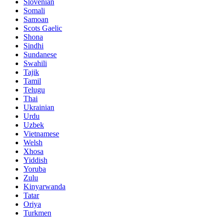
Slovenian
Somali
Samoan
Scots Gaelic
Shona
Sindhi
Sundanese
Swahili
Tajik
Tamil
Telugu
Thai
Ukrainian
Urdu
Uzbek
Vietnamese
Welsh
Xhosa
Yiddish
Yoruba
Zulu
Kinyarwanda
Tatar
Oriya
Turkmen