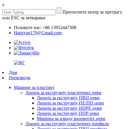
x
Притисните ентер за претрагу
или ESC за затварање
Позовите нас: +86 13952447308
Hanzyan179@Gmail.com
Дом
Производи
Машине за пластику
Линија за екструзију пластичних цеви
Линија за екструзију ПВЦ цеви
Линија за екструзију ПЕ/ПП цеви
Линија за екструзију HDPE цеви
Линија за екструзију ППР цеви
Машина за израду валовитих цеви
Линија за екструзију пластичних профила
Линија за екструзију ПВЦ профила