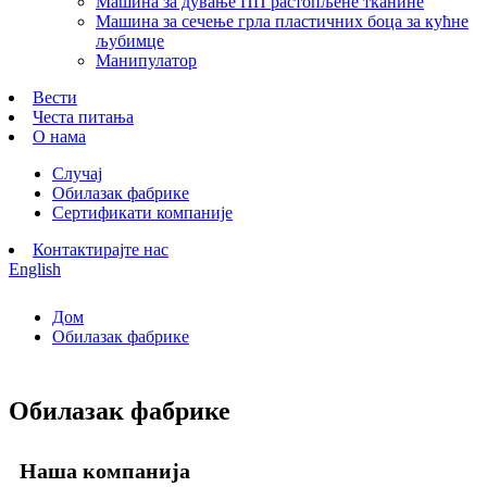
Машина за дување ПП растопљене тканине
Машина за сечење грла пластичних боца за кућне
љубимце
Манипулатор
Вести
Честа питања
О нама
Случај
Обилазак фабрике
Сертификати компаније
Контактирајте нас
English
Дом
Обилазак фабрике
Обилазак фабрике
Наша компанија