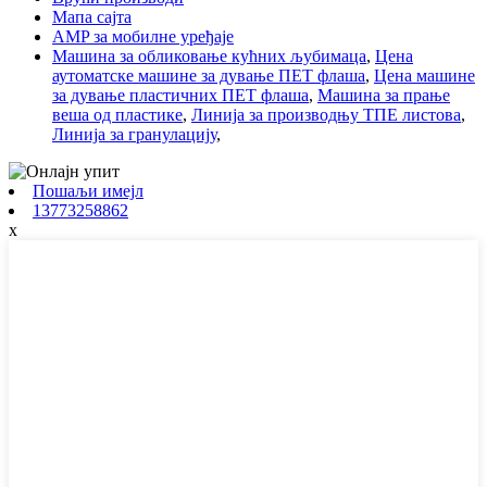
Мапа сајта
AMP за мобилне уређаје
Машина за обликовање кућних љубимаца
,
Цена
аутоматске машине за дување ПЕТ флаша
,
Цена машине
за дување пластичних ПЕТ флаша
,
Машина за прање
веша од пластике
,
Линија за производњу ТПЕ листова
,
Линија за гранулацију
,
Пошаљи имејл
13773258862
x