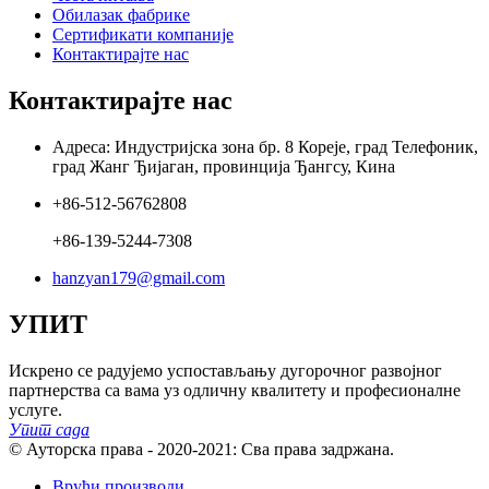
Обилазак фабрике
Сертификати компаније
Контактирајте нас
Контактирајте нас
Адреса: Индустријска зона бр. 8 Кореје, град Телефоник,
град Жанг Ђијаган, провинција Ђангсу, Кина
+86-512-56762808
+86-139-5244-7308
hanzyan179@gmail.com
УПИТ
Искрено се радујемо успостављању дугорочног развојног
партнерства са вама уз одличну квалитету и професионалне
услуге.
Упит сада
© Ауторска права - 2020-2021: Сва права задржана.
Врући производи