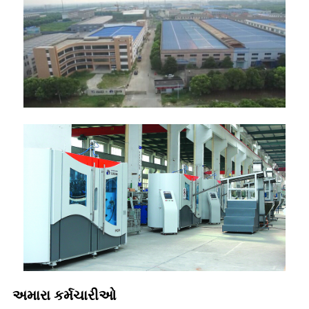
અમારા કર્મચારીઓ