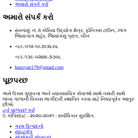
અમારો સંપર્ક કરો
અમારો સંપર્ક કરો
સરનામું: નં. 8 કોરિયા ઉદ્યોગ ક્ષેત્ર, ફોનિક્સ ટાઉન, ઝાંગ
જિયાગાંગ શહેર, જિયાંગસુ પ્રાંત, ચીન
+૮૬-૫૧૨-૫૬૭૬૨૮૦૮
+૮૬-૧૩૯-૫૨૪૪-૭૩૦૮
hanzyan179@gmail.com
પૂછપરછ
અમે ઉત્તમ ગુણવત્તા અને વ્યાવસાયિક સેવાઓ સાથે તમારી સાથે
લાંબા ગાળાની વિકાસ ભાગીદારી સ્થાપિત કરવા માટે નિષ્ઠાપૂર્વક આતુર
છીએ.
હવે પૂછપરછ કરો
© કૉપિરાઇટ - ૨૦૨૦-૨૦૨૧ : સર્વાધિકાર સુરક્ષિત.
ગરમ ઉત્પાદનો
સાઇટમેપ
એએમપી મોબાઇલ