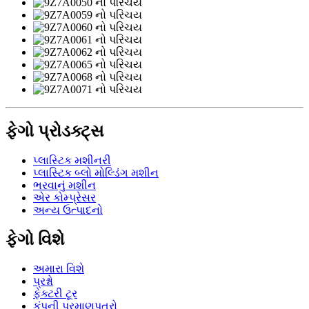
ફેગો પ્રોડક્ટ્સ
પ્લાસ્ટિક મશીનરી
પ્લાસ્ટિક બ્લો મોલ્ડિંગ મશીન
ભરવાનું મશીન
એર કોમ્પ્રેસર
અન્ય ઉત્પાદનો
ફેગો વિશે
અમારા વિશે
પ્રશ્નો
ફેક્ટરી ટૂર
કંપની પ્રમાણપત્રો