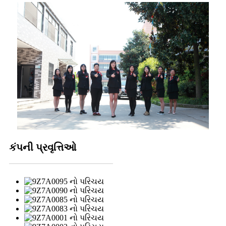
કંપની પ્રવૃત્તિઓ