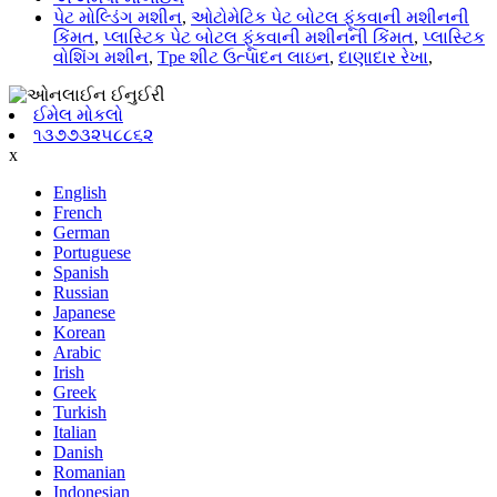
પેટ મોલ્ડિંગ મશીન
,
ઓટોમેટિક પેટ બોટલ ફૂંકવાની મશીનની
કિંમત
,
પ્લાસ્ટિક પેટ બોટલ ફૂંકવાની મશીનની કિંમત
,
પ્લાસ્ટિક
વોશિંગ મશીન
,
Tpe શીટ ઉત્પાદન લાઇન
,
દાણાદાર રેખા
,
ઈમેલ મોકલો
૧૩૭૭૩૨૫૮૮૬૨
x
English
French
German
Portuguese
Spanish
Russian
Japanese
Korean
Arabic
Irish
Greek
Turkish
Italian
Danish
Romanian
Indonesian