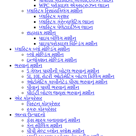
WPC પ્રોફાઇલ એક્સટ્રુઝન લાઇન
પ્લાસ્ટિક રિસાયક્લિંગ મશીન
પ્લાસ્ટિક ક્રશર
પ્લાસ્ટિક ગ્રેન્યુલેટિંગ લાઇન
પ્લાસ્ટિક પેલેટાઇઝિંગ લાઇન
સહાયક મશીન
પાઇપ બેલિંગ મશીન
પાઇપ/પ્રોફાઇલ વિન્ડિંગ મશીન
પ્લાસ્ટિક બ્લો મોલ્ડિંગ મશીન
બ્લો મોલ્ડિંગ મશીન
ઇન્જેક્શન મોલ્ડિંગ મશીન
ભરવાનું મશીન
5 ગેલન પાણીની બોટલ ભરવાનું મશીન
5L 10L રોટરી ઓટોમેટિક બોટલ ફિલિંગ મશીન
ઓટોમેટિક કાર્બોનેટેડ પીણા ભરવાનું મશીન
પીવાનું પાણી ભરવાનું મશીન
પીઈટી બોટલ જ્યુસ ભરવાનું મશીન
એર કોમ્પ્રેસર
પિસ્ટન કોમ્પ્રેસર
સ્ક્રુ કોમ્પ્રેસર
અન્ય ઉત્પાદનો
ફેસ માસ્ક બનાવવાનું મશીન
કેન સીલિંગ મશીન
પીપી મેલ્ટ બ્લોન ક્લોથ મશીન