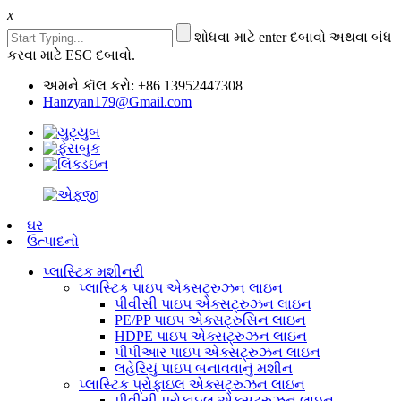
x
શોધવા માટે enter દબાવો અથવા બંધ
કરવા માટે ESC દબાવો.
અમને કૉલ કરો: +86 13952447308
Hanzyan179@Gmail.com
ઘર
ઉત્પાદનો
પ્લાસ્ટિક મશીનરી
પ્લાસ્ટિક પાઇપ એક્સટ્રુઝન લાઇન
પીવીસી પાઇપ એક્સટ્રુઝન લાઇન
PE/PP પાઇપ એક્સટ્રુસિન લાઇન
HDPE પાઇપ એક્સટ્રુઝન લાઇન
પીપીઆર પાઇપ એક્સટ્રુઝન લાઇન
લહેરિયું પાઇપ બનાવવાનું મશીન
પ્લાસ્ટિક પ્રોફાઇલ એક્સટ્રુઝન લાઇન
પીવીસી પ્રોફાઇલ એક્સટ્રુઝન લાઇન