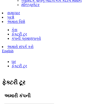
પ્લાસ્ટિક પાલતુ બોટલ નેક કટીંગ મશીન
મેનિપ્યુલેટર
સમાચાર
પ્રશ્નો
અમારા વિશે
કેસ
ફેક્ટરી ટૂર
કંપની પ્રમાણપત્રો
અમારો સંપર્ક કરો
English
ઘર
ફેક્ટરી ટૂર
ફેક્ટરી ટૂર
અમારી કંપની