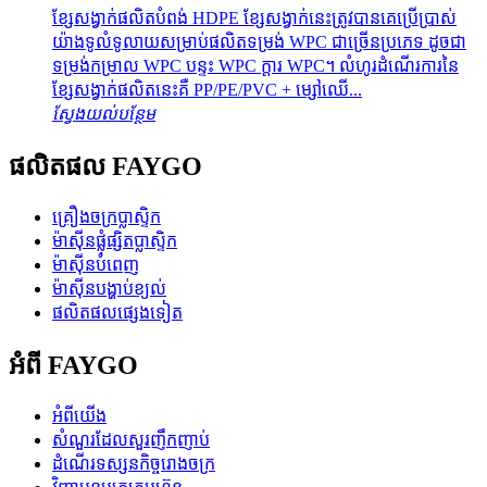
ខ្សែសង្វាក់ផលិតបំពង់ HDPE ខ្សែសង្វាក់នេះត្រូវបានគេប្រើប្រាស់
យ៉ាងទូលំទូលាយសម្រាប់ផលិតទម្រង់ WPC ជាច្រើនប្រភេទ ដូចជា
ទម្រង់កម្រាល WPC បន្ទះ WPC ក្តារ WPC។ លំហូរដំណើរការនៃ
ខ្សែសង្វាក់ផលិតនេះគឺ PP/PE/PVC + ម្សៅឈើ...
ស្វែងយល់បន្ថែម
ផលិតផល FAYGO
គ្រឿងចក្រប្លាស្ទិក
ម៉ាស៊ីនផ្លុំផ្សិតប្លាស្ទិក
ម៉ាស៊ីនបំពេញ
ម៉ាស៊ីនបង្ហាប់ខ្យល់
ផលិតផលផ្សេងទៀត
អំពី FAYGO
អំពីយើង
សំណួរដែលសួរញឹកញាប់
ដំណើរទស្សនកិច្ចរោងចក្រ