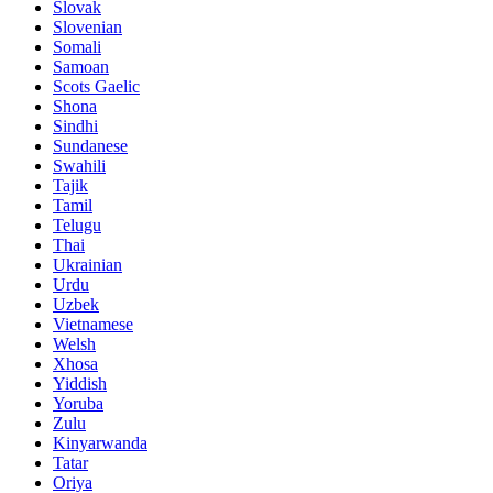
Slovak
Slovenian
Somali
Samoan
Scots Gaelic
Shona
Sindhi
Sundanese
Swahili
Tajik
Tamil
Telugu
Thai
Ukrainian
Urdu
Uzbek
Vietnamese
Welsh
Xhosa
Yiddish
Yoruba
Zulu
Kinyarwanda
Tatar
Oriya