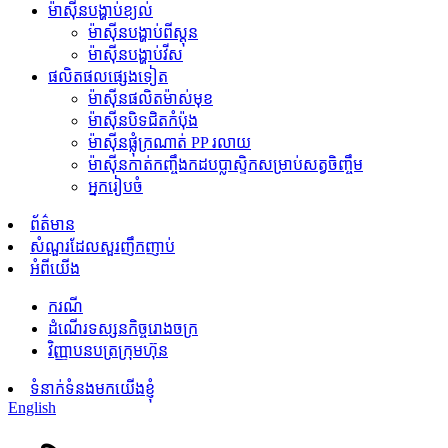
ម៉ាស៊ីនបង្ហាប់ខ្យល់
ម៉ាស៊ីនបង្ហាប់ពីស្តុន
ម៉ាស៊ីនបង្ហាប់វីស
ផលិតផលផ្សេងទៀត
ម៉ាស៊ីនផលិតម៉ាស់មុខ
ម៉ាស៊ីនបិទជិតកំប៉ុង
ម៉ាស៊ីន​ផ្លុំ​ក្រណាត់ PP រលាយ
ម៉ាស៊ីនកាត់កញ្ចឹងកដបប្លាស្ទិកសម្រាប់សត្វចិញ្ចឹម
អ្នករៀបចំ
ព័ត៌មាន
សំណួរដែលសួរញឹកញាប់
អំពីយើង
ករណី
ដំណើរទស្សនកិច្ចរោងចក្រ
វិញ្ញាបនបត្រក្រុមហ៊ុន
ទំនាក់ទំនងមកយើងខ្ញុំ
English