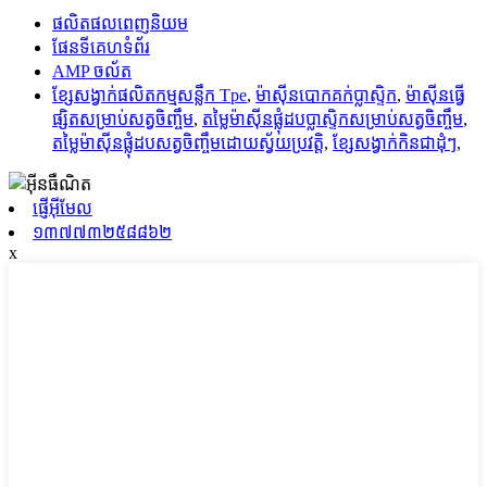
ផលិតផលពេញនិយម
ផែនទីគេហទំព័រ
AMP ចល័ត
ខ្សែសង្វាក់ផលិតកម្មសន្លឹក Tpe
,
ម៉ាស៊ីនបោកគក់ប្លាស្ទិក
,
ម៉ាស៊ីន​ធ្វើ​
ផ្សិត​សម្រាប់​សត្វ​ចិញ្ចឹម
,
តម្លៃម៉ាស៊ីនផ្លុំដបប្លាស្ទិកសម្រាប់សត្វចិញ្ចឹម
,
តម្លៃម៉ាស៊ីនផ្លុំដបសត្វចិញ្ចឹមដោយស្វ័យប្រវត្តិ
,
ខ្សែសង្វាក់​កិន​ជា​ដុំៗ
,
ផ្ញើអ៊ីមែល
១៣៧៧៣២៥៨៨៦២
x