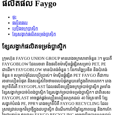
ផលិតផល Faygo
ផ្ទះ
ផលិតផល
គ្រឿងចក្រប្លាស្ទិក
ខ្សែសង្វាក់ផលិតទម្រង់ប្លាស្ទិក
ខ្សែសង្វាក់ផលិតទម្រង់ប្លាស្ទិក
ក្រុមហ៊ុន FAYGO UNION GROUP មានរោងចក្រសាខាចំនួន 3។ មួយគឺ
FAYGOBLOW ដែលរចនា និងផលិតម៉ាស៊ីនផ្លុំផ្សិតសម្រាប់ PET, PE
ជាដើម។ FAYGOBLOW មានប៉ាតង់ចំនួន 5 នៃការច្នៃប្រឌិត និងប៉ាតង់
ចំនួន 8 សម្រាប់ម៉ូដែលប្រើប្រាស់។ ម៉ាស៊ីនផ្លុំផ្សិត PET FAYGO គឺជាការ
រចនាលឿនបំផុត និងសន្សំសំចៃថាមពលបំផុតមួយនៅក្នុងពិភពលោក។ រោង
ចក្រទីពីរគឺ FAYGOPLAST ដែលផលិតគ្រឿងចក្រច្របាច់ប្លាស្ទិក រួមទាំង
ខ្សែសង្វាក់ច្របាច់បំពង់ប្លាស្ទិក ខ្សែសង្វាក់ច្របាច់ទម្រង់ប្លាស្ទិក។ ជាពិសេស
FAYGOPLAST អាចផ្គត់ផ្គង់ល្បឿនលឿនរហូតដល់ 40 ម៉ែត្រ/នាទី ខ្សែ
សង្វាក់បំពង់ PE, PPR។ រោងចក្រទីបីគឺ FAYGO RECYCLING ដែល
ស្រាវជ្រាវបច្ចេកវិទ្យាថ្មីក្នុងដបប្លាស្ទិក ដំណើរការកែច្នៃខ្សែភាពយន្ត និងការកែ
ច្នៃជាគ្រាប់។ ឥឡូវនេះ FAYGO RECYCLING អាចផលិតបានរហូតដល់