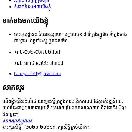
វិញ្ញាបនបត្រក្រុមហ៊ុន
ទំនាក់ទំនងមកយើងខ្ញុំ
ទាក់ទងមកយើងខ្ញុំ
អាសយដ្ឋាន៖ តំបន់ឧស្សាហកម្មកូរ៉េលេខ ៨ ទីក្រុងហ្វូនិច ទីក្រុងចាង
ជាហ្គាង ខេត្តជាំងស៊ូ ប្រទេសចិន
+៨៦-៥១២-៥៦៧៦២៨០៨
+៨៦-១៣៩-៥២៤៤-៧៣០៨
hanzyan179@gmail.com
សាកសួរ
យើងខ្ញុំទន្ទឹងរង់ចាំដោយស្មោះស្ម័គ្រក្នុងការបង្កើតភាពជាដៃគូអភិវឌ្ឍន៍រយៈ
ពេលវែងជាមួយអ្នកជាមួយនឹងសេវាកម្មដែលមានគុណភាព និងវិជ្ជាជីវៈដ៏ល្អ
ឥតខ្ចោះ។
សាកសួរឥឡូវនេះ
© រក្សាសិទ្ធិ - ២០២០-២០២១៖ រក្សាសិទ្ធិគ្រប់យ៉ាង។