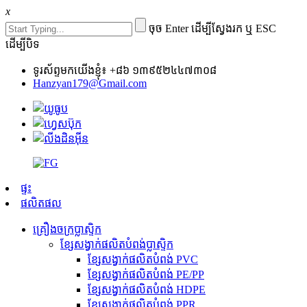
x
ចុច Enter ដើម្បីស្វែងរក ឬ ESC
ដើម្បីបិទ
ទូរស័ព្ទមកយើងខ្ញុំ៖ +៨៦ ១៣៩៥២៤៤៧៣០៨
Hanzyan179@Gmail.com
ផ្ទះ
ផលិតផល
គ្រឿងចក្រប្លាស្ទិក
ខ្សែសង្វាក់ផលិតបំពង់ប្លាស្ទិក
ខ្សែសង្វាក់ផលិតបំពង់ PVC
ខ្សែសង្វាក់ផលិតបំពង់ PE/PP
ខ្សែសង្វាក់ផលិតបំពង់ HDPE
ខ្សែសង្វាក់ផលិតបំពង់ PPR