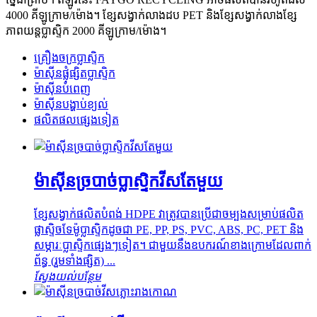
4000 គីឡូក្រាម/ម៉ោង។ ខ្សែសង្វាក់លាងដប PET និងខ្សែសង្វាក់លាងខ្សែ
ភាពយន្តប្លាស្ទិក 2000 គីឡូក្រាម/ម៉ោង។
គ្រឿងចក្រប្លាស្ទិក
ម៉ាស៊ីនផ្លុំផ្សិតប្លាស្ទិក
ម៉ាស៊ីនបំពេញ
ម៉ាស៊ីនបង្ហាប់ខ្យល់
ផលិតផលផ្សេងទៀត
ម៉ាស៊ីនច្របាច់ប្លាស្ទិកវីសតែមួយ
ខ្សែសង្វាក់ផលិតបំពង់ HDPE វាត្រូវបានប្រើជាចម្បងសម្រាប់ផលិត
ផ្លាស្ទិចទែម៉ូប្លាស្ទិកដូចជា PE, PP, PS, PVC, ABS, PC, PET និង
សម្ភារៈប្លាស្ទិកផ្សេងៗទៀត។ ជាមួយនឹងឧបករណ៍ខាងក្រោមដែលពាក់
ព័ន្ធ (រួមទាំងផ្សិត) ...
ស្វែងយល់បន្ថែម