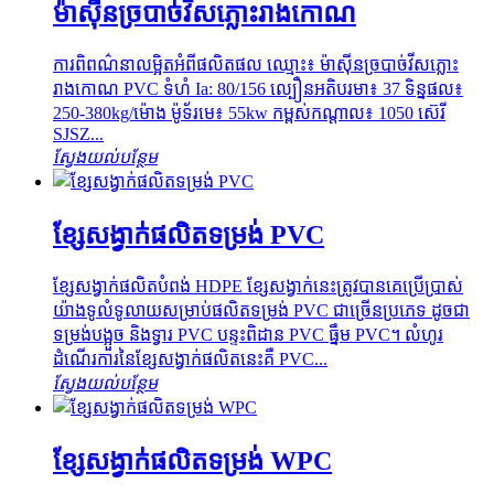
ម៉ាស៊ីនច្របាច់វីសភ្លោះរាងកោណ
ការពិពណ៌នាលម្អិតអំពីផលិតផល ឈ្មោះ៖ ម៉ាស៊ីនច្របាច់វីសភ្លោះ
រាងកោណ PVC ទំហំ Ia: 80/156 ល្បឿនអតិបរមា៖ 37 ទិន្នផល៖
250-380kg/ម៉ោង ម៉ូទ័រមេ៖ 55kw កម្ពស់កណ្តាល៖ 1050 ស៊េរី
SJSZ...
ស្វែងយល់បន្ថែម
ខ្សែសង្វាក់ផលិតទម្រង់ PVC
ខ្សែសង្វាក់ផលិតបំពង់ HDPE ខ្សែសង្វាក់នេះត្រូវបានគេប្រើប្រាស់
យ៉ាងទូលំទូលាយសម្រាប់ផលិតទម្រង់ PVC ជាច្រើនប្រភេទ ដូចជា
ទម្រង់បង្អួច និងទ្វារ PVC បន្ទះពិដាន PVC ធ្នឹម PVC។ លំហូរ
ដំណើរការនៃខ្សែសង្វាក់ផលិតនេះគឺ PVC...
ស្វែងយល់បន្ថែម
ខ្សែសង្វាក់ផលិតទម្រង់ WPC