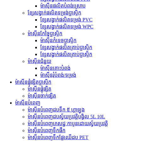
ម៉ាស៊ីនផលិតបំពង់ស្រោប
ខ្សែសង្វាក់ផលិតទម្រង់ប្លាស្ទិក
ខ្សែសង្វាក់ផលិតទម្រង់ PVC
ខ្សែសង្វាក់ផលិតទម្រង់ WPC
ម៉ាស៊ីនកែច្នៃប្លាស្ទិក
ម៉ាស៊ីនកំទេចប្លាស្ទិក
ខ្សែសង្វាក់ផលិតគ្រាប់ប្លាស្ទិក
ខ្សែសង្វាក់ផលិតគ្រាប់ប្លាស្ទិក
ម៉ាស៊ីនជំនួយ
ម៉ាស៊ីន​គោះ​បំពង់
ម៉ាស៊ីនរុំបំពង់/ទម្រង់
ម៉ាស៊ីនផ្លុំផ្សិតប្លាស្ទិក
ម៉ាស៊ីនផ្លុំផ្សិត
ម៉ាស៊ីនចាក់ផ្សិត
ម៉ាស៊ីនបំពេញ
ម៉ាស៊ីនបំពេញដបទឹក ៥ ហ្គាឡុង
ម៉ាស៊ីនបំពេញដបស្វ័យប្រវត្តិបង្វិល 5L 10L
ម៉ាស៊ីនបំពេញភេសជ្ជៈកាបូនដោយស្វ័យប្រវត្តិ
ម៉ាស៊ីនបំពេញទឹកផឹក
ម៉ាស៊ីនបំពេញទឹកផ្លែឈើដប PET