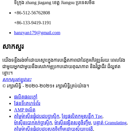
ទីក្រុង zhang jiagang ខេត្ត Jiangsu ប្រទេសចិន
+86-512-56762808
+86-133-9419-1191
hanzyan179@gmail.com
សាកសួរ
យើងទន្ទឹងរង់ចាំដោយស្មោះក្នុងការបង្កើតភាពជាដៃគូអភិវឌ្ឍន៍រយៈពេលវែង
ជាមួយអ្នកជាមួយនឹងសេវាកម្មប្រកបដោយគុណភាព និងវិជ្ជាជីវៈដ៏ល្អឥត
ខ្ចោះ។
សាកសួរឥឡូវនេះ
© រក្សាសិទ្ធិ - ២០២០-២០២១៖ រក្សាសិទ្ធិគ្រប់យ៉ាង។
ផលិតផលក្តៅ
ផែនទីគេហទំព័រ
AMP ចល័ត
តម្លៃម៉ាស៊ីនផ្លុំដបដបប្លាស្ទិក
,
ខ្សែផលិតកម្មសន្លឹក Tpe
,
ម៉ាស៊ីនបោកគក់ប្លាស្ទិក
,
ម៉ាស៊ីនផ្សិតសត្វចិញ្ចឹម
,
បន្ទាត់ Granulating
,
តម្លៃម៉ាស៊ីនផ្លុំដបដបសត្វចិញ្ចឹមដោយស្វ័យប្រវត្តិ
,