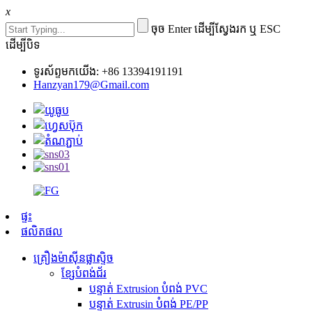
x
ចុច Enter ដើម្បីស្វែងរក ឬ ESC
ដើម្បីបិទ
ទូរស័ព្ទមកយើង: +86 13394191191
Hanzyan179@Gmail.com
ផ្ទះ
ផលិតផល
គ្រឿងម៉ាស៊ីនផ្លាស្ទិច
ខ្សែបំពង់ជ័រ
បន្ទាត់ Extrusion បំពង់ PVC
បន្ទាត់ Extrusin បំពង់ PE/PP