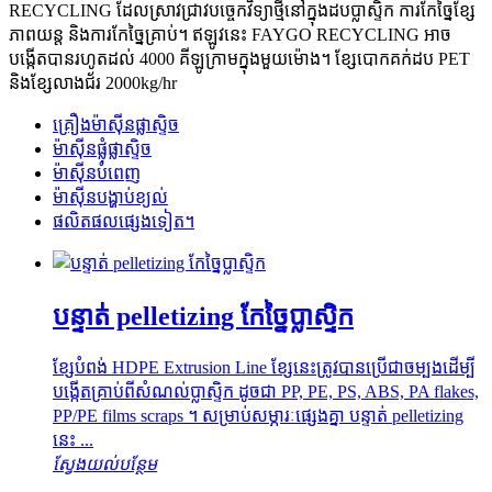
RECYCLING ដែលស្រាវជ្រាវបច្ចេកវិទ្យាថ្មីនៅក្នុងដបប្លាស្ទិក ការកែច្នៃខ្សែ
ភាពយន្ត និងការកែច្នៃគ្រាប់។ ឥឡូវនេះ FAYGO RECYCLING អាច
បង្កើតបានរហូតដល់ 4000 គីឡូក្រាមក្នុងមួយម៉ោង។ ខ្សែបោកគក់ដប PET
និងខ្សែលាងជ័រ 2000kg/hr
គ្រឿងម៉ាស៊ីនផ្លាស្ទិច
ម៉ាស៊ីនផ្លុំផ្លាស្ទិច
ម៉ាស៊ីនបំពេញ
ម៉ាស៊ីនបង្ហាប់ខ្យល់
ផលិតផលផ្សេងទៀត។
បន្ទាត់ pelletizing កែច្នៃប្លាស្ទិក
ខ្សែបំពង់ HDPE Extrusion Line ខ្សែនេះត្រូវបានប្រើជាចម្បងដើម្បី
បង្កើតគ្រាប់ពីសំណល់ប្លាស្ទិក ដូចជា PP, PE, PS, ABS, PA flakes,
PP/PE films scraps ។ សម្រាប់សម្ភារៈផ្សេងគ្នា បន្ទាត់ pelletizing
នេះ ...
ស្វែងយល់បន្ថែម