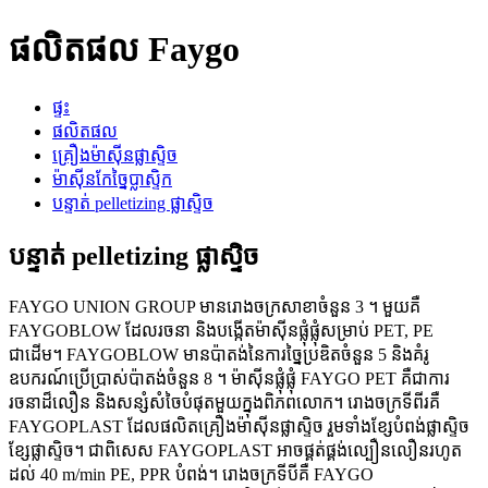
ផលិតផល Faygo
ផ្ទះ
ផលិតផល
គ្រឿងម៉ាស៊ីនផ្លាស្ទិច
ម៉ាស៊ីនកែច្នៃប្លាស្ទិក
បន្ទាត់ pelletizing ផ្លាស្ទិច
បន្ទាត់ pelletizing ផ្លាស្ទិច
FAYGO UNION GROUP មានរោងចក្រសាខាចំនួន 3 ។ មួយគឺ
FAYGOBLOW ដែលរចនា និងបង្កើតម៉ាស៊ីនផ្លុំផ្លុំសម្រាប់ PET, PE
ជាដើម។ FAYGOBLOW មានប៉ាតង់នៃការច្នៃប្រឌិតចំនួន 5 និងគំរូ
ឧបករណ៍ប្រើប្រាស់ប៉ាតង់ចំនួន 8 ។ ម៉ាស៊ីនផ្លុំផ្លុំ FAYGO PET គឺជាការ
រចនាដ៏លឿន និងសន្សំសំចៃបំផុតមួយក្នុងពិភពលោក។ រោងចក្រទីពីរគឺ
FAYGOPLAST ដែលផលិតគ្រឿងម៉ាស៊ីនផ្លាស្ទិច រួមទាំងខ្សែបំពង់ផ្លាស្ទិច
ខ្សែផ្លាស្ទិច។ ជាពិសេស FAYGOPLAST អាចផ្គត់ផ្គង់ល្បឿនលឿនរហូត
ដល់ 40 m/min PE, PPR បំពង់។ រោងចក្រទីបីគឺ FAYGO