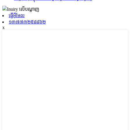
ផ្ញើអ៊ីមែល
១៣៧៧៣២៥៨៨៦២
x