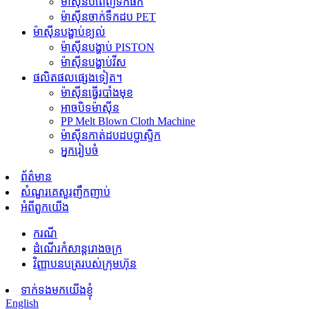
ម៉ាស៊ីនបំពេញទឹកផឹក
ម៉ាស៊ីនចាក់ទឹកដប PET
ម៉ាស៊ីនបង្ហាប់ខ្យល់
ម៉ាស៊ីនបង្ហាប់ PISTON
ម៉ាស៊ីនបង្ហាប់វីស
ផលិតផលផ្សេងទៀត។
ម៉ាស៊ីនធ្វើរបាំងមុខ
អាចបិទម៉ាស៊ីន
PP Melt Blown Cloth Machine
ម៉ាស៊ីនកាត់ដបដបប្លាស្ទិក
អ្នករៀបចំ
ព័ត៌មាន
សំណួរគេសួរញឹកញាប់
អំពីពួកយើង
ករណី
ដំណើរកំសាន្តរោងចក្រ
វិញ្ញាបនបត្ររបស់ក្រុមហ៊ុន
ទាក់ទងមកយើងខ្ញុំ
English