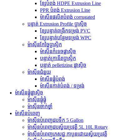
ខ្សែបំពង់ HDPE Extrusion Line
PPR បំពង់ Extrusion Line
ម៉ាស៊ីនផលិតបំពង់ corrugated
បន្ទាត់ Extrusion Profile ប្លាស្ទិច
ខ្សែបន្ទាត់ពង្រីកទម្រង់ PVC
ខ្សែបន្ទាត់បន្ថែមទម្រង់ WPC
ម៉ាស៊ីនកែច្នៃប្លាស្ទិក
ម៉ាស៊ីនកំទេចផ្លាស្ទិច
បន្ទាត់ក្រានីតប្លាស្ទិក
បន្ទាត់ pelletizing ផ្លាស្ទិច
ម៉ាស៊ីនជំនួយ
ម៉ាស៊ីនផ្លុំបំពង់
ម៉ាស៊ីនកាត់បំពង់ / ទម្រង់
ម៉ាស៊ីនផ្លុំផ្លាស្ទិច
ម៉ាស៊ីនផ្លុំផ្លុំ
ម៉ាស៊ីនចាក់ថ្នាំ
ម៉ាស៊ីនបំពេញ
ម៉ាស៊ីនបំពេញដបទឹក 5 Gallon
ម៉ាស៊ីនបំពេញដបស្វ័យប្រវត្តិ 5L 10L Rotary
ម៉ាស៊ីនបំពេញភេសជ្ជៈកាបូនដោយស្វ័យប្រវត្តិ