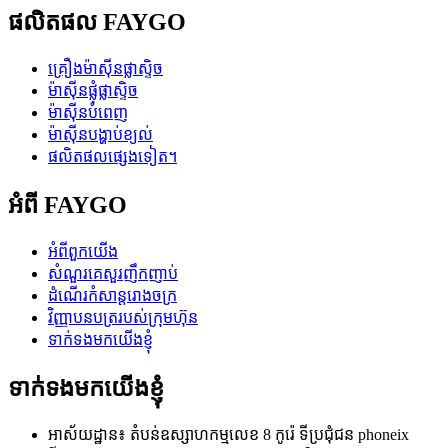
ផលិតផល FAYGO
គ្រឿងម៉ាស៊ីនផ្លាស្ទិច
ម៉ាស៊ីនផ្លុំផ្លាស្ទិច
ម៉ាស៊ីនបំពេញ
ម៉ាស៊ីនបង្ហាប់ខ្យល់
ផលិតផលផ្សេងទៀត។
អំពី FAYGO
អំពីពួកយើង
សំណួរគេសួរញឹកញាប់
ដំណើរកំសាន្តរោងចក្រ
វិញ្ញាបនបត្ររបស់ក្រុមហ៊ុន
ទាក់ទងមកយើងខ្ញុំ
ទាក់ទងមកយើងខ្ញុំ
អាស័យដ្ឋាន៖ តំបន់ឧស្សាហកម្មលេខ 8 កូរ៉េ ទីប្រជុំជន phoneix