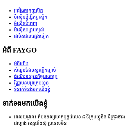
គ្រឿងចក្រប្លាស្ទិក
ម៉ាស៊ីនផ្លុំផ្សិតប្លាស្ទិក
ម៉ាស៊ីនបំពេញ
ម៉ាស៊ីនបង្ហាប់ខ្យល់
ផលិតផលផ្សេងទៀត
អំពី FAYGO
អំពីយើង
សំណួរដែលសួរញឹកញាប់
ដំណើរទស្សនកិច្ចរោងចក្រ
វិញ្ញាបនបត្រក្រុមហ៊ុន
ទំនាក់ទំនងមកយើងខ្ញុំ
ទាក់ទងមកយើងខ្ញុំ
អាសយដ្ឋាន៖ តំបន់ឧស្សាហកម្មកូរ៉េលេខ ៨ ទីក្រុងហ្វូនិច ទីក្រុងចាង
ជាហ្គាង ខេត្តជាំងស៊ូ ប្រទេសចិន