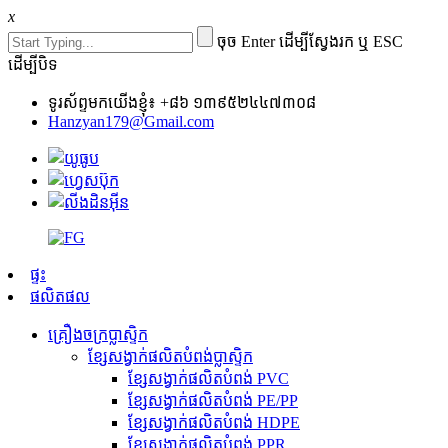
x
ចុច Enter ដើម្បីស្វែងរក ឬ ESC
ដើម្បីបិទ
ទូរស័ព្ទមកយើងខ្ញុំ៖ +៨៦ ១៣៩៥២៤៤៧៣០៨
Hanzyan179@Gmail.com
ផ្ទះ
ផលិតផល
គ្រឿងចក្រប្លាស្ទិក
ខ្សែសង្វាក់ផលិតបំពង់ប្លាស្ទិក
ខ្សែសង្វាក់ផលិតបំពង់ PVC
ខ្សែសង្វាក់ផលិតបំពង់ PE/PP
ខ្សែសង្វាក់ផលិតបំពង់ HDPE
ខ្សែសង្វាក់ផលិតបំពង់ PPR