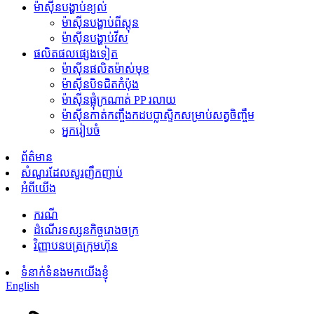
ម៉ាស៊ីនបង្ហាប់ខ្យល់
ម៉ាស៊ីនបង្ហាប់ពីស្តុន
ម៉ាស៊ីនបង្ហាប់វីស
ផលិតផលផ្សេងទៀត
ម៉ាស៊ីនផលិតម៉ាស់មុខ
ម៉ាស៊ីនបិទជិតកំប៉ុង
ម៉ាស៊ីន​ផ្លុំ​ក្រណាត់ PP រលាយ
ម៉ាស៊ីនកាត់កញ្ចឹងកដបប្លាស្ទិកសម្រាប់សត្វចិញ្ចឹម
អ្នករៀបចំ
ព័ត៌មាន
សំណួរដែលសួរញឹកញាប់
អំពីយើង
ករណី
ដំណើរទស្សនកិច្ចរោងចក្រ
វិញ្ញាបនបត្រក្រុមហ៊ុន
ទំនាក់ទំនងមកយើងខ្ញុំ
English