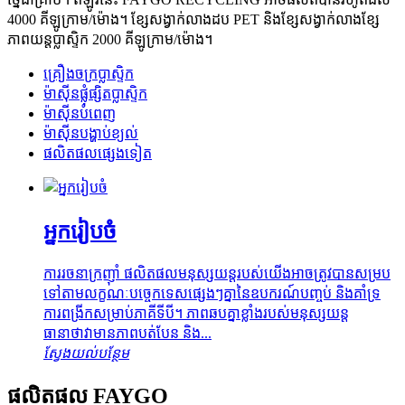
4000 គីឡូក្រាម/ម៉ោង។ ខ្សែសង្វាក់លាងដប PET និងខ្សែសង្វាក់លាងខ្សែ
ភាពយន្តប្លាស្ទិក 2000 គីឡូក្រាម/ម៉ោង។
គ្រឿងចក្រប្លាស្ទិក
ម៉ាស៊ីនផ្លុំផ្សិតប្លាស្ទិក
ម៉ាស៊ីនបំពេញ
ម៉ាស៊ីនបង្ហាប់ខ្យល់
ផលិតផលផ្សេងទៀត
អ្នករៀបចំ
ការរចនាក្រញ៉ាំ ផលិតផលមនុស្សយន្តរបស់យើងអាចត្រូវបានសម្រប
ទៅតាមលក្ខណៈបច្ចេកទេសផ្សេងៗគ្នានៃឧបករណ៍បញ្ចប់ និងគាំទ្រ
ការពង្រីកសម្រាប់ភាគីទីបី។ ភាពឆបគ្នាខ្លាំងរបស់មនុស្សយន្ត
ធានាថាវាមានភាពបត់បែន និង...
ស្វែងយល់បន្ថែម
ផលិតផល FAYGO