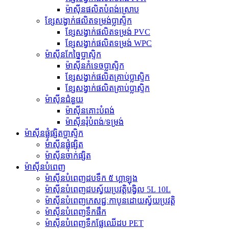
ម៉ាស៊ីនផលិតបំពង់ស្រោប
ខ្សែសង្វាក់ផលិតទម្រង់ប្លាស្ទិក
ខ្សែសង្វាក់ផលិតទម្រង់ PVC
ខ្សែសង្វាក់ផលិតទម្រង់ WPC
ម៉ាស៊ីនកែច្នៃប្លាស្ទិក
ម៉ាស៊ីនកំទេចប្លាស្ទិក
ខ្សែសង្វាក់ផលិតគ្រាប់ប្លាស្ទិក
ខ្សែសង្វាក់ផលិតគ្រាប់ប្លាស្ទិក
ម៉ាស៊ីនជំនួយ
ម៉ាស៊ីន​គោះ​បំពង់
ម៉ាស៊ីនរុំបំពង់/ទម្រង់
ម៉ាស៊ីនផ្លុំផ្សិតប្លាស្ទិក
ម៉ាស៊ីនផ្លុំផ្សិត
ម៉ាស៊ីនចាក់ផ្សិត
ម៉ាស៊ីនបំពេញ
ម៉ាស៊ីនបំពេញដបទឹក ៥ ហ្គាឡុង
ម៉ាស៊ីនបំពេញដបស្វ័យប្រវត្តិបង្វិល 5L 10L
ម៉ាស៊ីនបំពេញភេសជ្ជៈកាបូនដោយស្វ័យប្រវត្តិ
ម៉ាស៊ីនបំពេញទឹកផឹក
ម៉ាស៊ីនបំពេញទឹកផ្លែឈើដប PET