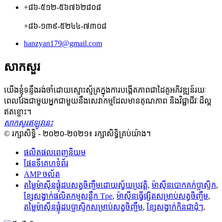
+៨៦-៥១២-៥៦៧៦២៨០៨
+៨៦-១៣៩-៥២៤៤-៧៣០៨
hanzyan179@gmail.com
សាកសួរ
យើងខ្ញុំទន្ទឹងរង់ចាំដោយស្មោះស្ម័គ្រក្នុងការបង្កើតភាពជាដៃគូអភិវឌ្ឍន៍រយៈ
ពេលវែងជាមួយអ្នកជាមួយនឹងសេវាកម្មដែលមានគុណភាព និងវិជ្ជាជីវៈដ៏ល្អ
ឥតខ្ចោះ។
សាកសួរឥឡូវនេះ
© រក្សាសិទ្ធិ - ២០២០-២០២១៖ រក្សាសិទ្ធិគ្រប់យ៉ាង។
ផលិតផលពេញនិយម
ផែនទីគេហទំព័រ
AMP ចល័ត
តម្លៃម៉ាស៊ីនផ្លុំដបសត្វចិញ្ចឹមដោយស្វ័យប្រវត្តិ
,
ម៉ាស៊ីនបោកគក់ប្លាស្ទិក
,
ខ្សែសង្វាក់ផលិតកម្មសន្លឹក Tpe
,
ម៉ាស៊ីន​ធ្វើ​ផ្សិត​សម្រាប់​សត្វ​ចិញ្ចឹម
,
តម្លៃម៉ាស៊ីនផ្លុំដបប្លាស្ទិកសម្រាប់សត្វចិញ្ចឹម
,
ខ្សែសង្វាក់​កិន​ជា​ដុំៗ
,