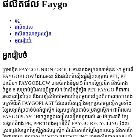
ផលិតផល Faygo
ផ្ទះ
ផលិតផល
ផលិតផលផ្សេងទៀត
អ្នករៀបចំ
អ្នករៀបចំ
ក្រុមហ៊ុន FAYGO UNION GROUP មានរោងចក្រសាខាចំនួន 3។ មួយគឺ
FAYGOBLOW ដែលរចនា និងផលិតម៉ាស៊ីនផ្លុំផ្សិតសម្រាប់ PET, PE
ជាដើម។ FAYGOBLOW មានប៉ាតង់ចំនួន 5 នៃការច្នៃប្រឌិត និងប៉ាតង់
ចំនួន 8 សម្រាប់ម៉ូដែលប្រើប្រាស់។ ម៉ាស៊ីនផ្លុំផ្សិត PET FAYGO គឺជាការ
រចនាលឿនបំផុត និងសន្សំសំចៃថាមពលបំផុតមួយនៅក្នុងពិភពលោក។ រោង
ចក្រទីពីរគឺ FAYGOPLAST ដែលផលិតគ្រឿងចក្រច្របាច់ប្លាស្ទិក រួមទាំង
ខ្សែសង្វាក់ច្របាច់បំពង់ប្លាស្ទិក ខ្សែសង្វាក់ច្របាច់ទម្រង់ប្លាស្ទិក។ ជាពិសេស
FAYGOPLAST អាចផ្គត់ផ្គង់ល្បឿនលឿនរហូតដល់ 40 ម៉ែត្រ/នាទី ខ្សែ
សង្វាក់បំពង់ PE, PPR។ រោងចក្រទីបីគឺ FAYGO RECYCLING ដែល
ស្រាវជ្រាវបច្ចេកវិទ្យាថ្មីក្នុងដបប្លាស្ទិក ដំណើរការកែច្នៃខ្សែភាពយន្ត និងការកែ
ច្នៃជាគ្រាប់។ ឥឡូវនេះ FAYGO RECYCLING អាចផលិតបានរហូតដល់