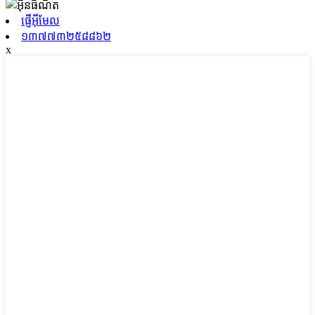
ផ្ញើអ៊ីមែល
១៣៧៧៣២៥៨៨៦២
x