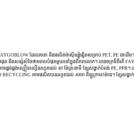
OBLOW ដែលរចនា និងផលិតម៉ាស៊ីនផ្លុំផ្សិតសម្រាប់ PET, PE ជាដើម។ FA
នបំផុត និងសន្សំសំចៃថាមពលបំផុតមួយនៅក្នុងពិភពលោក។ រោងចក្រទីពីរគឺ FAYG
 អាចផ្គត់ផ្គង់ល្បឿនលឿនរហូតដល់ 40 ម៉ែត្រ/នាទី ខ្សែសង្វាក់បំពង់ PE, PPR។
FAYGO RECYCLING អាចផលិតបានរហូតដល់ 4000 គីឡូក្រាម/ម៉ោង។ ខ្សែសង្វាក់លា