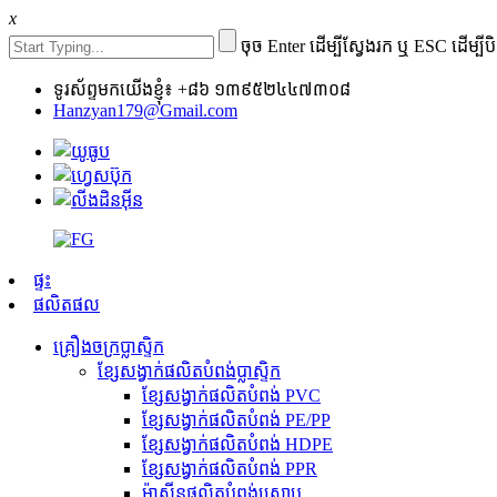
x
ចុច Enter ដើម្បីស្វែងរក ឬ ESC ដើម្បីប
ទូរស័ព្ទមកយើងខ្ញុំ៖ +៨៦ ១៣៩៥២៤៤៧៣០៨
Hanzyan179@Gmail.com
ផ្ទះ
ផលិតផល
គ្រឿងចក្រប្លាស្ទិក
ខ្សែសង្វាក់ផលិតបំពង់ប្លាស្ទិក
ខ្សែសង្វាក់ផលិតបំពង់ PVC
ខ្សែសង្វាក់ផលិតបំពង់ PE/PP
ខ្សែសង្វាក់ផលិតបំពង់ HDPE
ខ្សែសង្វាក់ផលិតបំពង់ PPR
ម៉ាស៊ីនផលិតបំពង់ស្រោប