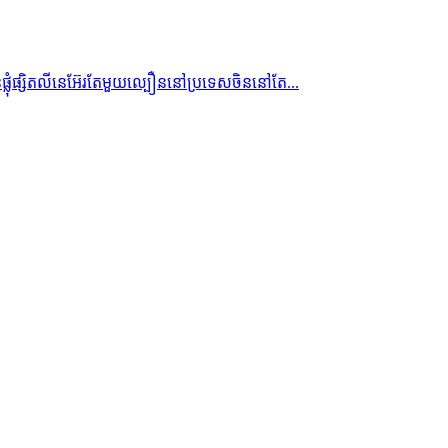
ស៊ីនផ្លុំផ្សិតលីនេអ៊ែរតែមួយល្បឿននៅប្រទេសចិននៅតែ...