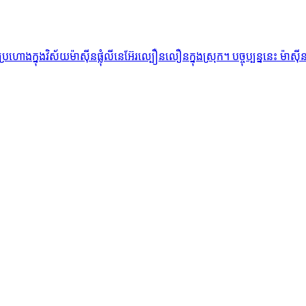
ះប្រហោងក្នុងវិស័យម៉ាស៊ីនផ្លុំលីនេអ៊ែរល្បឿនលឿនក្នុងស្រុក។ បច្ចុប្បន្ននេះ ម៉ា