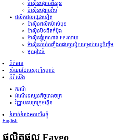
ម៉ាស៊ីនបង្ហាប់ពីស្តុន
ម៉ាស៊ីនបង្ហាប់វីស
ផលិតផលផ្សេងទៀត
ម៉ាស៊ីនផលិតម៉ាស់មុខ
ម៉ាស៊ីនបិទជិតកំប៉ុង
ម៉ាស៊ីន​ផ្លុំ​ក្រណាត់ PP រលាយ
ម៉ាស៊ីនកាត់កញ្ចឹងកដបប្លាស្ទិកសម្រាប់សត្វចិញ្ចឹម
អ្នករៀបចំ
ព័ត៌មាន
សំណួរដែលសួរញឹកញាប់
អំពីយើង
ករណី
ដំណើរទស្សនកិច្ចរោងចក្រ
វិញ្ញាបនបត្រក្រុមហ៊ុន
ទំនាក់ទំនងមកយើងខ្ញុំ
English
ផលិតផល Faygo