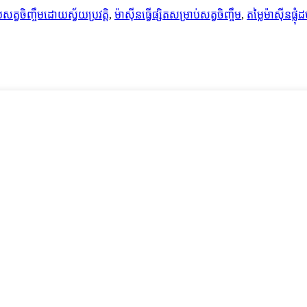
ំដបសត្វចិញ្ចឹមដោយស្វ័យប្រវត្តិ
,
ម៉ាស៊ីន​ធ្វើ​ផ្សិត​សម្រាប់​សត្វ​ចិញ្ចឹម
,
តម្លៃម៉ាស៊ីនផ្លុ