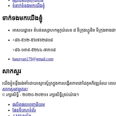
ទំនាក់ទំនងមកយើងខ្ញុំ
ទាក់ទងមកយើងខ្ញុំ
អាសយដ្ឋាន៖ តំបន់ឧស្សាហកម្មកូរ៉េលេខ ៨ ទីក្រុងហ្វូនិច ទីក្រុងចាងជាហ
+៨៦-៥១២-៥៦៧៦២៨០៨
+៨៦-១៣៩-៥២៤៤-៧៣០៨
hanzyan179@gmail.com
សាកសួរ
យើងខ្ញុំទន្ទឹងរង់ចាំដោយស្មោះស្ម័គ្រក្នុងការបង្កើតភាពជាដៃគូអភិវឌ្ឍន៍រយ
សាកសួរឥឡូវនេះ
© រក្សាសិទ្ធិ - ២០២០-២០២១៖ រក្សាសិទ្ធិគ្រប់យ៉ាង។
ផលិតផលពេញនិយម
ផែនទីគេហទំព័រ
AMP ចល័ត