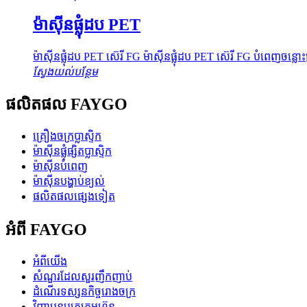
ម៉ាស៊ីនផ្លុំដប PET
ម៉ាស៊ីនផ្លុំដប PET ស៊េរី FG ម៉ាស៊ីនផ្លុំដប PET ស៊េរី FG បំពេញចន្លោ
ស្វែងយល់បន្ថែម
ផលិតផល FAYGO
គ្រឿងចក្រប្លាស្ទិក
ម៉ាស៊ីនផ្លុំផ្សិតប្លាស្ទិក
ម៉ាស៊ីនបំពេញ
ម៉ាស៊ីនបង្ហាប់ខ្យល់
ផលិតផលផ្សេងទៀត
អំពី FAYGO
អំពីយើង
សំណួរដែលសួរញឹកញាប់
ដំណើរទស្សនកិច្ចរោងចក្រ
វិញ្ញាបនបត្រក្រុមហ៊ុន