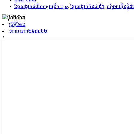
ខ្សែសង្វាក់ផលិតកម្មសន្លឹក Tpe
,
ខ្សែសង្វាក់​កិន​ជា​ដុំៗ
,
តម្លៃម៉ាស៊ីនផ្លុ
ផ្ញើអ៊ីមែល
១៣៧៧៣២៥៨៨៦២
x