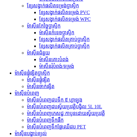
ខ្សែសង្វាក់ផលិតទម្រង់ប្លាស្ទិក
ខ្សែសង្វាក់ផលិតទម្រង់ PVC
ខ្សែសង្វាក់ផលិតទម្រង់ WPC
ម៉ាស៊ីនកែច្នៃប្លាស្ទិក
ម៉ាស៊ីនកំទេចប្លាស្ទិក
ខ្សែសង្វាក់ផលិតគ្រាប់ប្លាស្ទិក
ខ្សែសង្វាក់ផលិតគ្រាប់ប្លាស្ទិក
ម៉ាស៊ីនជំនួយ
ម៉ាស៊ីន​គោះ​បំពង់
ម៉ាស៊ីនរុំបំពង់/ទម្រង់
ម៉ាស៊ីនផ្លុំផ្សិតប្លាស្ទិក
ម៉ាស៊ីនផ្លុំផ្សិត
ម៉ាស៊ីនចាក់ផ្សិត
ម៉ាស៊ីនបំពេញ
ម៉ាស៊ីនបំពេញដបទឹក ៥ ហ្គាឡុង
ម៉ាស៊ីនបំពេញដបស្វ័យប្រវត្តិបង្វិល 5L 10L
ម៉ាស៊ីនបំពេញភេសជ្ជៈកាបូនដោយស្វ័យប្រវត្តិ
ម៉ាស៊ីនបំពេញទឹកផឹក
ម៉ាស៊ីនបំពេញទឹកផ្លែឈើដប PET
ម៉ាស៊ីនបង្ហាប់ខ្យល់