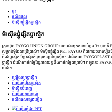
ផ្ទះ
ផលិតផល
ម៉ាស៊ីនផ្លុំផ្សិតប្លាស្ទិក
ម៉ាស៊ីនផ្លុំផ្សិតប្លាស្ទិក
ក្រុមហ៊ុន FAYGO UNION GROUP មានរោងចក្រសាខាចំនួន 3។ មួយគឺ FAYG
សម្រាប់ម៉ូដែលប្រើប្រាស់។ ម៉ាស៊ីនផ្លុំផ្សិត PET FAYGO គឺជាការរចនាលឿ
បំពង់ប្លាស្ទិក ខ្សែសង្វាក់ច្របាច់ទម្រង់ប្លាស្ទិក។ ជាពិសេស FAYGOPLAST
ប្លាស្ទិក ដំណើរការកែច្នៃខ្សែភាពយន្ត និងការកែច្នៃជាគ្រាប់។ ឥឡូវនេះ 
ម៉ោង។
គ្រឿងចក្រប្លាស្ទិក
ម៉ាស៊ីនផ្លុំផ្សិតប្លាស្ទិក
ម៉ាស៊ីនបំពេញ
ម៉ាស៊ីនបង្ហាប់ខ្យល់
ផលិតផលផ្សេងទៀត