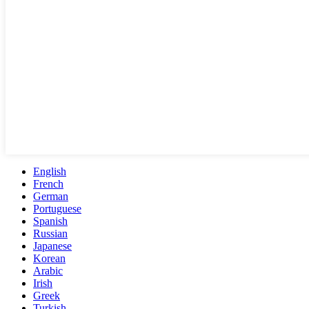
English
French
German
Portuguese
Spanish
Russian
Japanese
Korean
Arabic
Irish
Greek
Turkish