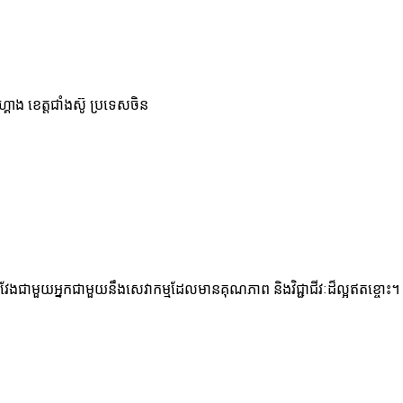
្គាង ខេត្តជាំងស៊ូ ប្រទេសចិន
ៈពេលវែងជាមួយអ្នកជាមួយនឹងសេវាកម្មដែលមានគុណភាព និងវិជ្ជាជីវៈដ៏ល្អឥតខ្ចោះ។