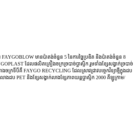
YGOBLOW មានប៉ាតង់ចំនួន 5 នៃការច្នៃប្រឌិត និងប៉ាតង់ចំនួន 8
OPLAST ដែលផលិតគ្រឿងចក្រច្របាច់ប្លាស្ទិក រួមទាំងខ្សែសង្វាក់ច្របាច់
 រោងចក្រទីបីគឺ FAYGO RECYCLING ដែលស្រាវជ្រាវបច្ចេកវិទ្យាថ្មីក្នុងដប
ងដប PET និងខ្សែសង្វាក់លាងខ្សែភាពយន្តប្លាស្ទិក 2000 គីឡូក្រាម/