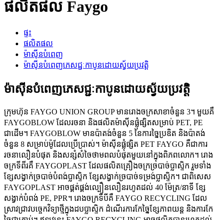
ផលិតផល Faygo
ផ្ទះ
ផលិតផល
ម៉ាស៊ីនបំពេញ
ម៉ាស៊ីនបំពេញភេសជ្ជៈកាបូនដោយស្វ័យប្រវត្តិ
ម៉ាស៊ីនបំពេញភេសជ្ជៈកាបូនដោយស្វ័យប្រវត្តិ
ក្រុមហ៊ុន FAYGO UNION GROUP មានរោងចក្រសាខាចំនួន 3។ មួយគឺ
FAYGOBLOW ដែលរចនា និងផលិតម៉ាស៊ីនផ្លុំផ្សិតសម្រាប់ PET, PE
ជាដើម។ FAYGOBLOW មានប៉ាតង់ចំនួន 5 នៃការច្នៃប្រឌិត និងប៉ាតង់
ចំនួន 8 សម្រាប់ម៉ូដែលប្រើប្រាស់។ ម៉ាស៊ីនផ្លុំផ្សិត PET FAYGO គឺជាការ
រចនាលឿនបំផុត និងសន្សំសំចៃថាមពលបំផុតមួយនៅក្នុងពិភពលោក។ រោង
ចក្រទីពីរគឺ FAYGOPLAST ដែលផលិតគ្រឿងចក្រច្របាច់ប្លាស្ទិក រួមទាំង
ខ្សែសង្វាក់ច្របាច់បំពង់ប្លាស្ទិក ខ្សែសង្វាក់ច្របាច់ទម្រង់ប្លាស្ទិក។ ជាពិសេស
FAYGOPLAST អាចផ្គត់ផ្គង់ល្បឿនលឿនរហូតដល់ 40 ម៉ែត្រ/នាទី ខ្សែ
សង្វាក់បំពង់ PE, PPR។ រោងចក្រទីបីគឺ FAYGO RECYCLING ដែល
ស្រាវជ្រាវបច្ចេកវិទ្យាថ្មីក្នុងដបប្លាស្ទិក ដំណើរការកែច្នៃខ្សែភាពយន្ត និងការកែ
ច្នៃជាគ្រាប់។ ឥឡូវនេះ FAYGO RECYCLING អាចផលិតបានរហូតដល់