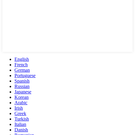
English
French
German
Portuguese
Spanish
Russian
Japanese
Korean
Arabic
Irish
Greek
Turkish
Italian
Danish