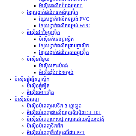
ម៉ាស៊ីនផលិតបំពង់ស្រោប
ខ្សែសង្វាក់ផលិតទម្រង់ប្លាស្ទិក
ខ្សែសង្វាក់ផលិតទម្រង់ PVC
ខ្សែសង្វាក់ផលិតទម្រង់ WPC
ម៉ាស៊ីនកែច្នៃប្លាស្ទិក
ម៉ាស៊ីនកំទេចប្លាស្ទិក
ខ្សែសង្វាក់ផលិតគ្រាប់ប្លាស្ទិក
ខ្សែសង្វាក់ផលិតគ្រាប់ប្លាស្ទិក
ម៉ាស៊ីនជំនួយ
ម៉ាស៊ីន​គោះ​បំពង់
ម៉ាស៊ីនរុំបំពង់/ទម្រង់
ម៉ាស៊ីនផ្លុំផ្សិតប្លាស្ទិក
ម៉ាស៊ីនផ្លុំផ្សិត
ម៉ាស៊ីនចាក់ផ្សិត
ម៉ាស៊ីនបំពេញ
ម៉ាស៊ីនបំពេញដបទឹក ៥ ហ្គាឡុង
ម៉ាស៊ីនបំពេញដបស្វ័យប្រវត្តិបង្វិល 5L 10L
ម៉ាស៊ីនបំពេញភេសជ្ជៈកាបូនដោយស្វ័យប្រវត្តិ
ម៉ាស៊ីនបំពេញទឹកផឹក
ម៉ាស៊ីនបំពេញទឹកផ្លែឈើដប PET