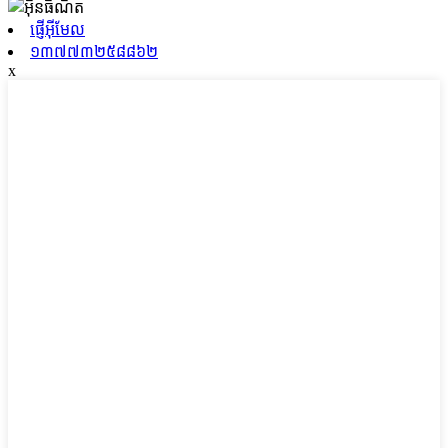
ផ្ញើអ៊ីមែល
១៣៧៧៣២៥៨៨៦២
x