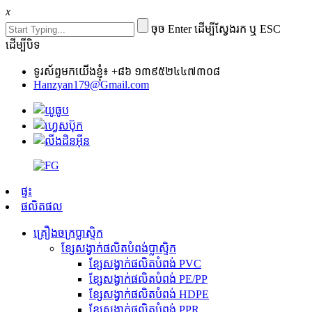
x
ចុច Enter ដើម្បីស្វែងរក ឬ ESC
ដើម្បីបិទ
ទូរស័ព្ទមកយើងខ្ញុំ៖ +៨៦ ១៣៩៥២៤៤៧៣០៨
Hanzyan179@Gmail.com
ផ្ទះ
ផលិតផល
គ្រឿងចក្រប្លាស្ទិក
ខ្សែសង្វាក់ផលិតបំពង់ប្លាស្ទិក
ខ្សែសង្វាក់ផលិតបំពង់ PVC
ខ្សែសង្វាក់ផលិតបំពង់ PE/PP
ខ្សែសង្វាក់ផលិតបំពង់ HDPE
ខ្សែសង្វាក់ផលិតបំពង់ PPR