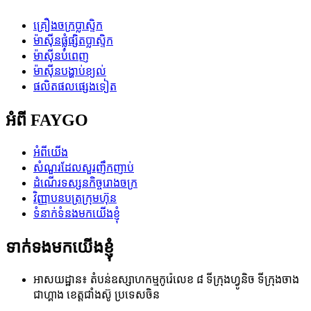
គ្រឿងចក្រប្លាស្ទិក
ម៉ាស៊ីនផ្លុំផ្សិតប្លាស្ទិក
ម៉ាស៊ីនបំពេញ
ម៉ាស៊ីនបង្ហាប់ខ្យល់
ផលិតផលផ្សេងទៀត
អំពី FAYGO
អំពីយើង
សំណួរដែលសួរញឹកញាប់
ដំណើរទស្សនកិច្ចរោងចក្រ
វិញ្ញាបនបត្រក្រុមហ៊ុន
ទំនាក់ទំនងមកយើងខ្ញុំ
ទាក់ទងមកយើងខ្ញុំ
អាសយដ្ឋាន៖ តំបន់ឧស្សាហកម្មកូរ៉េលេខ ៨ ទីក្រុងហ្វូនិច ទីក្រុងចាង
ជាហ្គាង ខេត្តជាំងស៊ូ ប្រទេសចិន