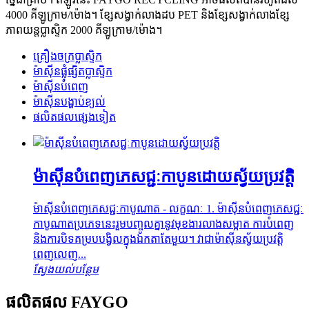
4000 គីឡូក្រាម/ម៉ោង។ ខ្សែសង្វាក់លាងដប PET និងខ្សែសង្វាក់លាងខ្សែ
ភាពយន្តប្លាស្ទិក 2000 គីឡូក្រាម/ម៉ោង។
គ្រឿងចក្រប្លាស្ទិក
ម៉ាស៊ីនផ្លុំផ្សិតប្លាស្ទិក
ម៉ាស៊ីនបំពេញ
ម៉ាស៊ីនបង្ហាប់ខ្យល់
ផលិតផលផ្សេងទៀត
ម៉ាស៊ីនបំពេញភេសជ្ជៈកាបូនដោយស្វ័យប្រវត្តិ
ម៉ាស៊ីនបំពេញភេសជ្ជៈកាបូណាត - លក្ខណៈ 1. ម៉ាស៊ីនបំពេញភេសជ្ជៈ
កាបូណាតប្រភេទនេះរួមបញ្ចូលគ្នានូវមុខងារលាងសម្អាត ការបំពេញ
និងការបិទគម្របបង្វិលក្នុងឯកតាតែមួយ។ វាជាម៉ាស៊ីនស្វ័យប្រវត្តិ
ពេញលេញ...
ស្វែងយល់បន្ថែម
ផលិតផល FAYGO