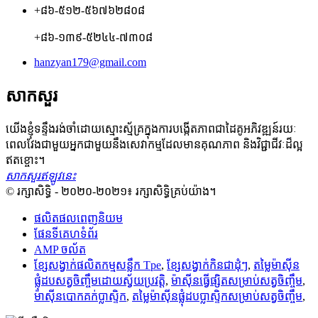
+៨៦-៥១២-៥៦៧៦២៨០៨
+៨៦-១៣៩-៥២៤៤-៧៣០៨
hanzyan179@gmail.com
សាកសួរ
យើងខ្ញុំទន្ទឹងរង់ចាំដោយស្មោះស្ម័គ្រក្នុងការបង្កើតភាពជាដៃគូអភិវឌ្ឍន៍រយៈ
ពេលវែងជាមួយអ្នកជាមួយនឹងសេវាកម្មដែលមានគុណភាព និងវិជ្ជាជីវៈដ៏ល្អ
ឥតខ្ចោះ។
សាកសួរឥឡូវនេះ
© រក្សាសិទ្ធិ - ២០២០-២០២១៖ រក្សាសិទ្ធិគ្រប់យ៉ាង។
ផលិតផលពេញនិយម
ផែនទីគេហទំព័រ
AMP ចល័ត
ខ្សែសង្វាក់ផលិតកម្មសន្លឹក Tpe
,
ខ្សែសង្វាក់​កិន​ជា​ដុំៗ
,
តម្លៃម៉ាស៊ីន
ផ្លុំដបសត្វចិញ្ចឹមដោយស្វ័យប្រវត្តិ
,
ម៉ាស៊ីន​ធ្វើ​ផ្សិត​សម្រាប់​សត្វ​ចិញ្ចឹម
,
ម៉ាស៊ីនបោកគក់ប្លាស្ទិក
,
តម្លៃម៉ាស៊ីនផ្លុំដបប្លាស្ទិកសម្រាប់សត្វចិញ្ចឹម
,