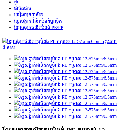
ផ្ទះ
ផលិតផល
គ្រឿងចក្រប្លាស្ទិក
ខ្សែសង្វាក់ផលិតបំពង់ប្លាស្ទិក
ខ្សែសង្វាក់ផលិតបំពង់ PE/PP