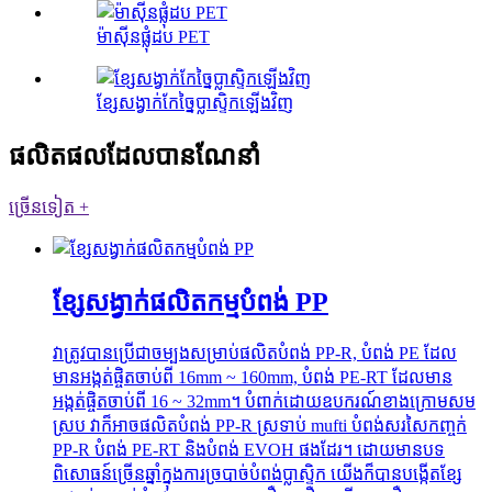
ម៉ាស៊ីនផ្លុំដប PET
ខ្សែសង្វាក់កែច្នៃប្លាស្ទិកឡើងវិញ
ផលិតផលដែលបានណែនាំ
ច្រើនទៀត +
ខ្សែសង្វាក់ផលិតកម្មបំពង់ PP
វាត្រូវបានប្រើជាចម្បងសម្រាប់ផលិតបំពង់ PP-R, បំពង់ PE ដែល
មានអង្កត់ផ្ចិតចាប់ពី 16mm ~ 160mm, បំពង់ PE-RT ដែលមាន
អង្កត់ផ្ចិតចាប់ពី 16 ~ 32mm។ បំពាក់ដោយឧបករណ៍ខាងក្រោមសម
ស្រប វាក៏អាចផលិតបំពង់ PP-R ស្រទាប់ mufti បំពង់សរសៃកញ្ចក់
PP-R បំពង់ PE-RT និងបំពង់ EVOH ផងដែរ។ ដោយមានបទ
ពិសោធន៍ច្រើនឆ្នាំក្នុងការច្របាច់បំពង់ប្លាស្ទិក យើងក៏បានបង្កើតខ្សែ