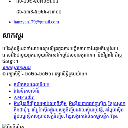
+៨៦-៥១២-៥៦៧៦២៨០៨
+៨៦-១៣៩-៥២៤៤-៧៣០៨
hanzyan179@gmail.com
សាកសួរ
យើងខ្ញុំទន្ទឹងរង់ចាំដោយស្មោះស្ម័គ្រក្នុងការបង្កើតភាពជាដៃគូអភិវឌ្ឍន៍រយៈ
ពេលវែងជាមួយអ្នកជាមួយនឹងសេវាកម្មដែលមានគុណភាព និងវិជ្ជាជីវៈដ៏ល្អ
ឥតខ្ចោះ។
សាកសួរឥឡូវនេះ
© រក្សាសិទ្ធិ - ២០២០-២០២១៖ រក្សាសិទ្ធិគ្រប់យ៉ាង។
ផលិតផលពេញនិយម
ផែនទីគេហទំព័រ
AMP ចល័ត
ម៉ាស៊ីន​ធ្វើ​ផ្សិត​សម្រាប់​សត្វ​ចិញ្ចឹម
,
ម៉ាស៊ីនបោកគក់ប្លាស្ទិក
,
ខ្សែសង្វាក់​
កិន​ជា​ដុំៗ
,
តម្លៃម៉ាស៊ីនផ្លុំដបសត្វចិញ្ចឹមដោយស្វ័យប្រវត្តិ
,
តម្លៃម៉ាស៊ីន
ផ្លុំដបប្លាស្ទិកសម្រាប់សត្វចិញ្ចឹម
,
ខ្សែសង្វាក់ផលិតកម្មសន្លឹក Tpe
,