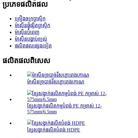
ប្រភេទផលិតផល
គ្រឿងចក្រប្លាស្ទិក
ម៉ាស៊ីនផ្លុំផ្សិតប្លាស្ទិក
ម៉ាស៊ីនបំពេញ
ម៉ាស៊ីនបង្ហាប់ខ្យល់
ផលិតផលផ្សេងទៀត
ផលិតផល​ពិសេស
ម៉ាស៊ីនច្របាច់វីសភ្លោះរាងកោណ
ខ្សែសង្វាក់ផលិតកម្មបំពង់ PE កម្រាស់ 12-
575mm/6.5mm
ខ្សែសង្វាក់ផលិតបំពង់ HDPE