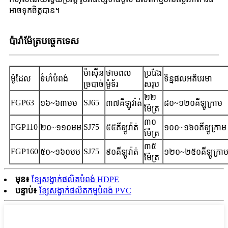
អាចទុកចិត្តបាន។
ប៉ារ៉ាម៉ែត្របច្ចេកទេស
ម៉ាស៊ីន​
ថាមពល
ប្រវែង
ម៉ូដែល
ទំហំបំពង់
ទិន្នផលអតិបរមា
ច្របាច់​
ម៉ូទ័រ
សរុប
២២
FGP63
SJ65
១៦~៦៣មម
៣៧គីឡូវ៉ាត់
៨០~១២០គីឡូក្រាម
ម៉ែត្រ
៣០
FGP110
SJ75
២០~១១០មម
៥៥គីឡូវ៉ាត់
១០០~១៦០គីឡូក្រាម
ម៉ែត្រ
៣៥
FGP160
SJ75
៥០~១៦០មម
៩០គីឡូវ៉ាត់
១២០~២៥០គីឡូក្រា
ម៉ែត្រ
មុន៖
ខ្សែសង្វាក់ផលិតបំពង់ HDPE
បន្ទាប់៖
ខ្សែសង្វាក់ផលិតកម្មបំពង់ PVC