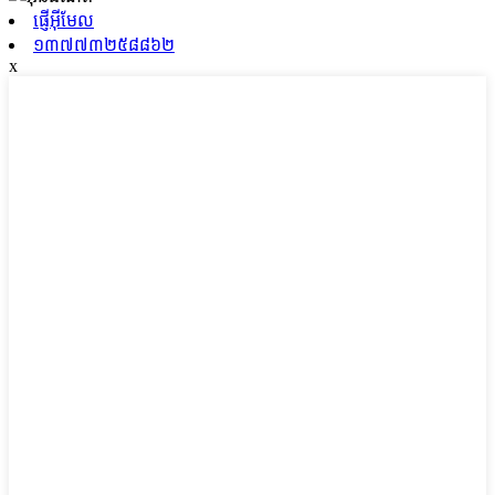
ផ្ញើអ៊ីមែល
១៣៧៧៣២៥៨៨៦២
x