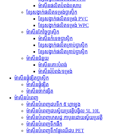
ម៉ាស៊ីនផលិតបំពង់ស្រោប
ខ្សែសង្វាក់ផលិតទម្រង់ប្លាស្ទិក
ខ្សែសង្វាក់ផលិតទម្រង់ PVC
ខ្សែសង្វាក់ផលិតទម្រង់ WPC
ម៉ាស៊ីនកែច្នៃប្លាស្ទិក
ម៉ាស៊ីនកំទេចប្លាស្ទិក
ខ្សែសង្វាក់ផលិតគ្រាប់ប្លាស្ទិក
ខ្សែសង្វាក់ផលិតគ្រាប់ប្លាស្ទិក
ម៉ាស៊ីនជំនួយ
ម៉ាស៊ីន​គោះ​បំពង់
ម៉ាស៊ីនរុំបំពង់/ទម្រង់
ម៉ាស៊ីនផ្លុំផ្សិតប្លាស្ទិក
ម៉ាស៊ីនផ្លុំផ្សិត
ម៉ាស៊ីនចាក់ផ្សិត
ម៉ាស៊ីនបំពេញ
ម៉ាស៊ីនបំពេញដបទឹក ៥ ហ្គាឡុង
ម៉ាស៊ីនបំពេញដបស្វ័យប្រវត្តិបង្វិល 5L 10L
ម៉ាស៊ីនបំពេញភេសជ្ជៈកាបូនដោយស្វ័យប្រវត្តិ
ម៉ាស៊ីនបំពេញទឹកផឹក
ម៉ាស៊ីនបំពេញទឹកផ្លែឈើដប PET