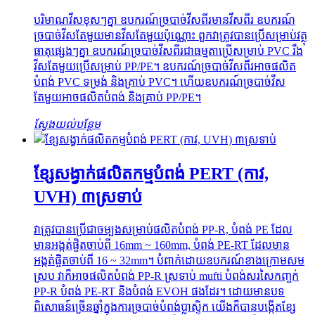
បរិមាណវីសខុសៗគ្នា ឧបករណ៍ច្របាច់វីសពីរមានវីសពីរ ឧបករណ៍
ច្របាច់វីសតែមួយមានវីសតែមួយប៉ុណ្ណោះ ពួកវាត្រូវបានប្រើសម្រាប់វត្ថុ
ធាតុផ្សេងៗគ្នា ឧបករណ៍ច្របាច់វីសពីរជាធម្មតាប្រើសម្រាប់ PVC រឹង
វីសតែមួយប្រើសម្រាប់ PP/PE។ ឧបករណ៍ច្របាច់វីសពីរអាចផលិត
បំពង់ PVC ទម្រង់ និងគ្រាប់ PVC។ ហើយឧបករណ៍ច្របាច់វីស
តែមួយអាចផលិតបំពង់ និងគ្រាប់ PP/PE។
ស្វែងយល់បន្ថែម
ខ្សែសង្វាក់ផលិតកម្មបំពង់ PERT (កាវ,
UVH) ៣ស្រទាប់
វាត្រូវបានប្រើជាចម្បងសម្រាប់ផលិតបំពង់ PP-R, បំពង់ PE ដែល
មានអង្កត់ផ្ចិតចាប់ពី 16mm ~ 160mm, បំពង់ PE-RT ដែលមាន
អង្កត់ផ្ចិតចាប់ពី 16 ~ 32mm។ បំពាក់ដោយឧបករណ៍ខាងក្រោមសម
ស្រប វាក៏អាចផលិតបំពង់ PP-R ស្រទាប់ mufti បំពង់សរសៃកញ្ចក់
PP-R បំពង់ PE-RT និងបំពង់ EVOH ផងដែរ។ ដោយមានបទ
ពិសោធន៍ច្រើនឆ្នាំក្នុងការច្របាច់បំពង់ប្លាស្ទិក យើងក៏បានបង្កើតខ្សែ