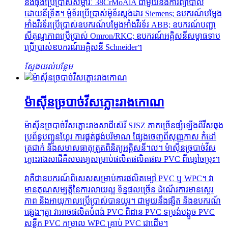
និងធុងប្រើប្រាស់សម្ភារៈ 38CrMoAlA ជាមួយនឹងការព្យាបាល
ដោយនីទ្រីត។ ម៉ូទ័រប្រើប្រាស់ម៉ូទ័រស្តង់ដារ Siemens; ឧបករណ៍បម្លែង
អាំងវឺរទ័រប្រើប្រាស់ឧបករណ៍បម្លែងអាំងវឺរទ័រ ABB; ឧបករណ៍បញ្ជា
សីតុណ្ហភាពប្រើប្រាស់ Omron/RKC; ឧបករណ៍អគ្គិសនីសម្ពាធទាប
ប្រើប្រាស់ឧបករណ៍អគ្គិសនី Schneider។
ស្វែងយល់បន្ថែម
ម៉ាស៊ីនច្របាច់វីសភ្លោះរាងកោណ
ម៉ាស៊ីនច្របាច់វីសភ្លោះរាងសាជីស៊េរី SJSZ ភាគច្រើនផ្សំឡើងពីវីសធុង
ប្រព័ន្ធបញ្ជូនហ្គែរ ការផ្គត់ផ្គង់បរិមាណ ផ្សែងចេញពីសុញ្ញកាស កំដៅ
ត្រជាក់ និងសមាសធាតុត្រួតពិនិត្យអគ្គិសនី។ល។ ម៉ាស៊ីនច្របាច់វីស
ភ្លោះរាងសាជីគឺសមរម្យសម្រាប់ផលិតផលិតផល PVC ពីម្សៅចម្រុះ។
វាគឺជាឧបករណ៍ពិសេសសម្រាប់ការផលិតម្សៅ PVC ឬ WPC។ វា
មានគុណសម្បត្តិនៃការលាយល្អ ទិន្នផលច្រើន ដំណើរការមានស្ថេរ
ភាព និងអាយុកាលប្រើប្រាស់បានយូរ។ ជាមួយនឹងផ្សិត និងឧបករណ៍
ផ្សេងៗគ្នា វាអាចផលិតបំពង់ PVC ពិដាន PVC ទម្រង់បង្អួច PVC
សន្លឹក PVC កម្រាល WPC គ្រាប់ PVC ជាដើម។