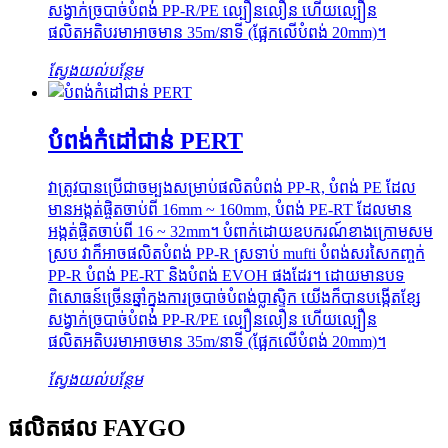
សង្វាក់ច្របាច់បំពង់ PP-R/PE ល្បឿនលឿន ហើយល្បឿន
ផលិតអតិបរមាអាចមាន 35m/នាទី (ផ្អែកលើបំពង់ 20mm)។
ស្វែងយល់បន្ថែម
បំពង់កំដៅជាន់ PERT
វាត្រូវបានប្រើជាចម្បងសម្រាប់ផលិតបំពង់ PP-R, បំពង់ PE ដែល
មានអង្កត់ផ្ចិតចាប់ពី 16mm ~ 160mm, បំពង់ PE-RT ដែលមាន
អង្កត់ផ្ចិតចាប់ពី 16 ~ 32mm។ បំពាក់ដោយឧបករណ៍ខាងក្រោមសម
ស្រប វាក៏អាចផលិតបំពង់ PP-R ស្រទាប់ mufti បំពង់សរសៃកញ្ចក់
PP-R បំពង់ PE-RT និងបំពង់ EVOH ផងដែរ។ ដោយមានបទ
ពិសោធន៍ច្រើនឆ្នាំក្នុងការច្របាច់បំពង់ប្លាស្ទិក យើងក៏បានបង្កើតខ្សែ
សង្វាក់ច្របាច់បំពង់ PP-R/PE ល្បឿនលឿន ហើយល្បឿន
ផលិតអតិបរមាអាចមាន 35m/នាទី (ផ្អែកលើបំពង់ 20mm)។
ស្វែងយល់បន្ថែម
ផលិតផល FAYGO