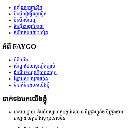
គ្រឿងចក្រប្លាស្ទិក
ម៉ាស៊ីនផ្លុំផ្សិតប្លាស្ទិក
ម៉ាស៊ីនបំពេញ
ម៉ាស៊ីនបង្ហាប់ខ្យល់
ផលិតផលផ្សេងទៀត
អំពី FAYGO
អំពីយើង
សំណួរដែលសួរញឹកញាប់
ដំណើរទស្សនកិច្ចរោងចក្រ
វិញ្ញាបនបត្រក្រុមហ៊ុន
ទំនាក់ទំនងមកយើងខ្ញុំ
ទាក់ទងមកយើងខ្ញុំ
អាសយដ្ឋាន៖ តំបន់ឧស្សាហកម្មកូរ៉េលេខ ៨ ទីក្រុងហ្វូនិច ទីក្រុងចាង
ជាហ្គាង ខេត្តជាំងស៊ូ ប្រទេសចិន