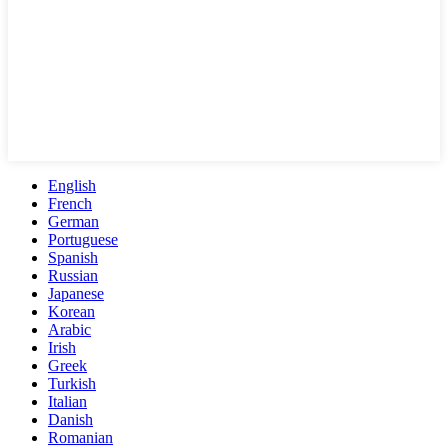
English
French
German
Portuguese
Spanish
Russian
Japanese
Korean
Arabic
Irish
Greek
Turkish
Italian
Danish
Romanian