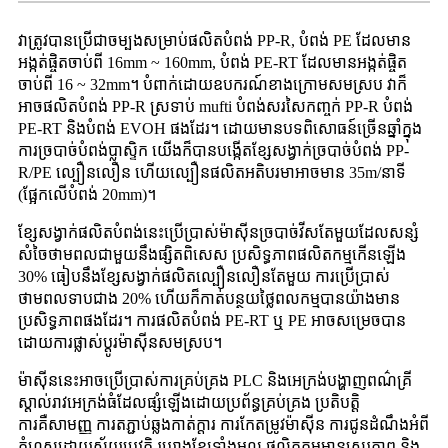
វាត្រូវបានប្រើជាចម្បងសម្រាប់ផលិតបំពង់ PP-R, បំពង់ PE ដែលមាន
អង្កត់ផ្ចិតចាប់ពី 16mm ~ 160mm, បំពង់ PE-RT ដែលមានអង្កត់ផ្ចិត
ចាប់ពី 16 ~ 32mm។ បំពាក់ដោយឧបករណ៍ខាងក្រោមសមស្រប វាក៏
អាចផលិតបំពង់ PP-R ស្រទាប់ mufti បំពង់សរសៃកញ្ចក់ PP-R បំពង់
PE-RT និងបំពង់ EVOH ផងដែរ។ ដោយមានបទពិសោធន៍ច្រើនឆ្នាំក្នុង
ការច្របាច់បំពង់ប្លាស្ទិក យើងក៏បានបង្កើតខ្សែសង្វាក់ច្របាច់បំពង់ PP-
R/PE ល្បឿនលឿន ហើយល្បឿនផលិតអតិបរមាអាចមាន 35m/នាទី
(ផ្អែកលើបំពង់ 20mm)។
ខ្សែសង្វាក់ផលិតបំពង់នេះប្រើប្រាស់ម៉ាស៊ីនច្របាច់វីសតែមួយដែលសន្សំ
សំចៃថាមពលជាមួយនឹងផ្សិតពិសេស ប្រសិទ្ធភាពផលិតកម្មកើនឡើង
30% ធៀបនឹងខ្សែសង្វាក់ផលិតល្បឿនលឿនតែមួយ ការប្រើប្រាស់
ថាមពលទាបជាង 20% ហើយក៏កាត់បន្ថយថ្លៃពលកម្មបានយ៉ាងមាន
ប្រសិទ្ធភាពផងដែរ។ ការផលិតបំពង់ PE-RT ឬ PE អាចសម្រេចបាន
ដោយការផ្លាស់ប្តូរម៉ាស៊ីនសមស្រប។
ម៉ាស៊ីននេះអាចប្រើប្រាស់ការគ្រប់គ្រង PLC និងអេក្រង់បង្ហាញពណ៌គ្រី
ស្តាល់រាវអេក្រង់ធំដែលផ្សំឡើងដោយប្រព័ន្ធគ្រប់គ្រង ប្រតិបត្តិ
ការគឺសាមញ្ញ ការតភ្ជាប់ឆ្លងកាត់ក្តារ ការកែតម្រូវម៉ាស៊ីន ការជូនដំណឹងអំពី
កំហុសដោយស្វ័យប្រវត្តិ រូបរាងខ្សែទាំងមូល ផលិតកម្មមានស្ថេរភាព និង