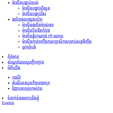
ម៉ាស៊ីនបង្ហាប់ខ្យល់
ម៉ាស៊ីនបង្ហាប់ពីស្តុន
ម៉ាស៊ីនបង្ហាប់វីស
ផលិតផលផ្សេងទៀត
ម៉ាស៊ីនផលិតម៉ាស់មុខ
ម៉ាស៊ីនបិទជិតកំប៉ុង
ម៉ាស៊ីន​ផ្លុំ​ក្រណាត់ PP រលាយ
ម៉ាស៊ីនកាត់កញ្ចឹងកដបប្លាស្ទិកសម្រាប់សត្វចិញ្ចឹម
អ្នករៀបចំ
ព័ត៌មាន
សំណួរដែលសួរញឹកញាប់
អំពីយើង
ករណី
ដំណើរទស្សនកិច្ចរោងចក្រ
វិញ្ញាបនបត្រក្រុមហ៊ុន
ទំនាក់ទំនងមកយើងខ្ញុំ
English