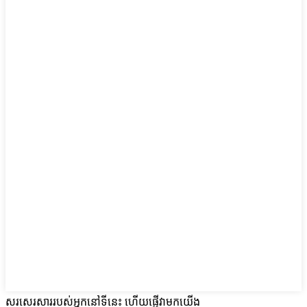
សរសេរសាររបស់អ្នកនៅទីនេះ ហើយផ្ញើវាមកយើង