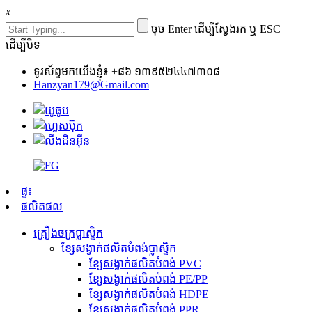
x
ចុច Enter ដើម្បីស្វែងរក ឬ ESC
ដើម្បីបិទ
ទូរស័ព្ទមកយើងខ្ញុំ៖ +៨៦ ១៣៩៥២៤៤៧៣០៨
Hanzyan179@Gmail.com
ផ្ទះ
ផលិតផល
គ្រឿងចក្រប្លាស្ទិក
ខ្សែសង្វាក់ផលិតបំពង់ប្លាស្ទិក
ខ្សែសង្វាក់ផលិតបំពង់ PVC
ខ្សែសង្វាក់ផលិតបំពង់ PE/PP
ខ្សែសង្វាក់ផលិតបំពង់ HDPE
ខ្សែសង្វាក់ផលិតបំពង់ PPR