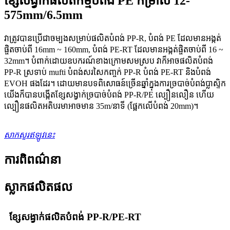
ខ្សែសង្វាក់ផលិតកម្មបំពង់ PE កម្រាស់ 12-
575mm/6.5mm
វាត្រូវបានប្រើជាចម្បងសម្រាប់ផលិតបំពង់ PP-R, បំពង់ PE ដែលមានអង្កត់
ផ្ចិតចាប់ពី 16mm ~ 160mm, បំពង់ PE-RT ដែលមានអង្កត់ផ្ចិតចាប់ពី 16 ~
32mm។ បំពាក់ដោយឧបករណ៍ខាងក្រោមសមស្រប វាក៏អាចផលិតបំពង់
PP-R ស្រទាប់ mufti បំពង់សរសៃកញ្ចក់ PP-R បំពង់ PE-RT និងបំពង់
EVOH ផងដែរ។ ដោយមានបទពិសោធន៍ច្រើនឆ្នាំក្នុងការច្របាច់បំពង់ប្លាស្ទិក
យើងក៏បានបង្កើតខ្សែសង្វាក់ច្របាច់បំពង់ PP-R/PE ល្បឿនលឿន ហើយ
ល្បឿនផលិតអតិបរមាអាចមាន 35m/នាទី (ផ្អែកលើបំពង់ 20mm)។
សាកសួរឥឡូវនេះ
ការពិពណ៌នា
ស្លាកផលិតផល
ខ្សែសង្វាក់ផលិតបំពង់ PP-R/PE-RT