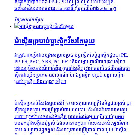
សង្វាក់ច្របាច់បំពង់ PP-R/PE ល្បឿនលឿន ហើយល្បឿន
ផលិតអតិបរមាអាចមាន 35m/នាទី (ផ្អែកលើបំពង់ 20mm)។
ស្វែងយល់បន្ថែម
ម៉ាស៊ីនច្របាច់ប្លាស្ទិកវីសតែមួយ
វាត្រូវបានប្រើជាចម្បងសម្រាប់ច្របាច់ប្លាស្ទិកទែម៉ូប្លាស្ទិកដូចជា PE,
PP, PS, PVC, ABS, PC, PET និងសម្ភារៈប្លាស្ទិកផ្សេងៗទៀត។
ដោយប្រើឧបករណ៍ពាក់ព័ន្ធ (រួមទាំងផ្សិត) វាអាចផលិតផលិតផលប្លា
ស្ទិកជាច្រើនប្រភេទ ឧទាហរណ៍ បំពង់ប្លាស្ទិក ទម្រង់ បន្ទះ សន្លឹក
គ្រាប់ប្លាស្ទិក និងផ្សេងៗទៀត។
ម៉ាស៊ីនច្របាច់វីសតែមួយស៊េរី SJ មានគុណសម្បត្តិនៃទិន្នផលខ្ពស់ ប្លា
ស្ទិកល្អឥតខ្ចោះ ការប្រើប្រាស់ថាមពលទាប និងដំណើរការមានស្ថេរ
ភាព។ ប្រអប់លេខរបស់ម៉ាស៊ីនច្របាច់វីសតែមួយប្រើប្រាស់ប្រអប់
លេខកម្លាំងបង្វិលជុំខ្ពស់ ដែលមានលក្ខណៈពិសេសនៃសំឡេងរំខាន
ទាប សមត្ថភាពផ្ទុកខ្ពស់ និងអាយុកាលប្រើប្រាស់បានយូរ។ ម៉ាស៊ីន