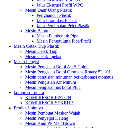
Jalur Ekstrusi Profil WPC
Mesin Daur Ulang Plastik
Penghancur Plastik
Jalur Granulasi Plastik
Jalur Pembuatan Pelet Plastik
Mesin Bantu
Mesin Pembentuk Pipa
Mesin Penggulung Pipa/Profil
Mesin Cetak Tiup Plastik
Mesin Cetak Tiup
Mesin Cetak Injeksi
Mesin Pengisi
Mesin Pengisian Botol Air 5 Galon
Mesin Pengisian Botol Otomatis Rotary 5L 10L
Mesin pengisian minuman berkarbonasi otomatis
Mesin Pengisian Air Minum
Mesin pengisian jus botol PET
kompresor udara
KOMPRESOR PISTON
KOMPRESOR SEKRUP
Produk Lainnya
Mesin Pembuat Masker Wajah
Mesin Penyegel Kaleng
Mesin Kain PP Melt Blown