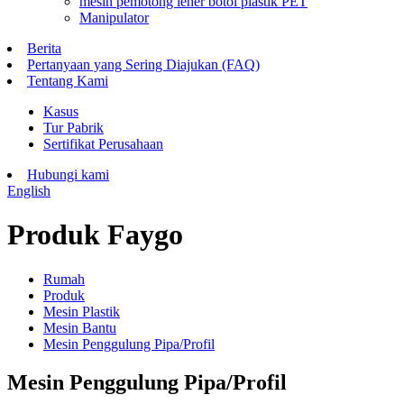
mesin pemotong leher botol plastik PET
Manipulator
Berita
Pertanyaan yang Sering Diajukan (FAQ)
Tentang Kami
Kasus
Tur Pabrik
Sertifikat Perusahaan
Hubungi kami
English
Produk Faygo
Rumah
Produk
Mesin Plastik
Mesin Bantu
Mesin Penggulung Pipa/Profil
Mesin Penggulung Pipa/Profil