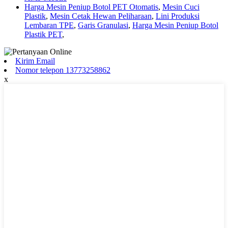
Harga Mesin Peniup Botol PET Otomatis
,
Mesin Cuci
Plastik
,
Mesin Cetak Hewan Peliharaan
,
Lini Produksi
Lembaran TPE
,
Garis Granulasi
,
Harga Mesin Peniup Botol
Plastik PET
,
Kirim Email
Nomor telepon 13773258862
x