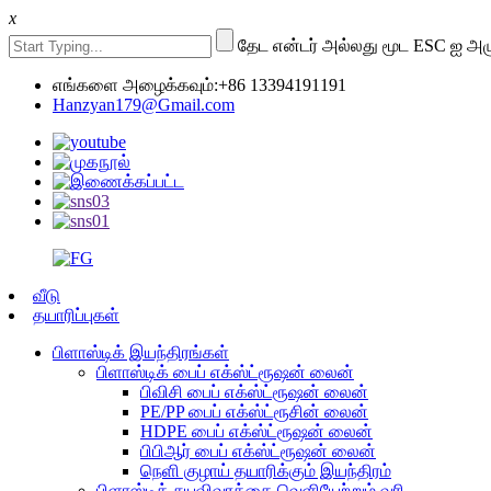
x
தேட என்டர் அல்லது மூட ESC ஐ அழு
எங்களை அழைக்கவும்:+86 13394191191
Hanzyan179@Gmail.com
வீடு
தயாரிப்புகள்
பிளாஸ்டிக் இயந்திரங்கள்
பிளாஸ்டிக் பைப் எக்ஸ்ட்ரூஷன் லைன்
பிவிசி பைப் எக்ஸ்ட்ரூஷன் லைன்
PE/PP பைப் எக்ஸ்ட்ரூசின் லைன்
HDPE பைப் எக்ஸ்ட்ரூஷன் லைன்
பிபிஆர் பைப் எக்ஸ்ட்ரூஷன் லைன்
நெளி குழாய் தயாரிக்கும் இயந்திரம்
பிளாஸ்டிக் சுயவிவரத்தை வெளியேற்றும் வரி