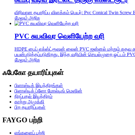
விரிவான தயாரிப்பு விளக்கம் பெயர்: Pvc Conical Twin Screw 
மேலும் அறிக
PVC சுயவிவர வெளியேற்ற வரி
HDPE பைப் எக்ஸ்ட்ரூஷன் லைன் PVC ஜன்னல் மற்றும் கதவு சு
பயன்படுத்தப்படுகிறது. இந்த வரியின் செயல்முறை ஓட்டம் PVC
மேலும் அறிக
ஃபேகோ தயாரிப்புகள்
பிளாஸ்டிக் இயந்திரங்கள்
பிளாஸ்டிக் ப்ளோ மோல்டிங் மெஷின்
நிரப்புதல் இயந்திரம்
காற்று அமுக்கி
பிற தயாரிப்புகள்
FAYGO பற்றி
எங்களைப் பற்றி