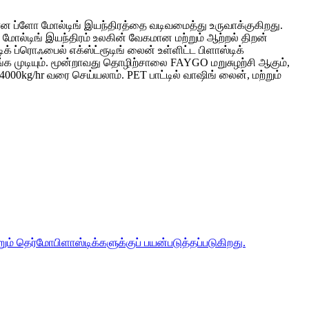
ளோ மோல்டிங் இயந்திரத்தை வடிவமைத்து உருவாக்குகிறது.
ோல்டிங் இயந்திரம் உலகின் வேகமான மற்றும் ஆற்றல் திறன்
ப்ரொஃபைல் எக்ஸ்ட்ரூடிங் லைன் உள்ளிட்ட பிளாஸ்டிக்
முடியும். மூன்றாவது தொழிற்சாலை FAYGO மறுசுழற்சி ஆகும்,
ி 4000kg/hr வரை செய்யலாம். PET பாட்டில் வாஷிங் லைன், மற்றும்
ம் தெர்மோபிளாஸ்டிக்களுக்குப் பயன்படுத்தப்படுகிறது.