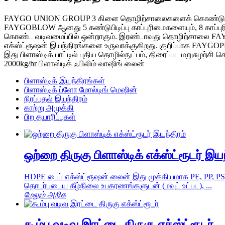
FAYGO UNION GROUP 3 கிளை தொழிற்சாலைகளைக் கொண்டுள்ளது.
FAYGOBLOW ஆனது 5 கண்டுபிடிப்பு காப்புரிமைகளையும், 8 காப்பு
கொண்ட வடிவமைப்பில் ஒன்றாகும். இரண்டாவது தொழிற்சாலை FAYGOPLA
எக்ஸ்ட்ரூஷன் இயந்திரங்களை உருவாக்குகிறது. குறிப்பாக FAYG
இது பிளாஸ்டிக் பாட்டில் புதிய தொழில்நுட்பம், திரைப்பட மறுசுழற்சி
2000kg/hr பிளாஸ்டிக் ஃபிலிம் வாஷிங் லைன்
பிளாஸ்டிக் இயந்திரங்கள்
பிளாஸ்டிக் ப்ளோ மோல்டிங் மெஷின்
நிரப்புதல் இயந்திரம்
காற்று அமுக்கி
பிற தயாரிப்புகள்
ஒற்றை திருகு பிளாஸ்டிக் எக்ஸ்ட்ரூடர் இயந
HDPE பைப் எக்ஸ்ட்ரூஷன் லைன் இது முக்கியமாக PE, PP, PS, 
தொடர்புடைய கீழ்நிலை உபகரணங்களுடன் (மவுட் உட்பட), ...
மேலும் அறிக
கூம்பு வடிவ இரட்டை திருகு எக்ஸ்ட்ரூடர்