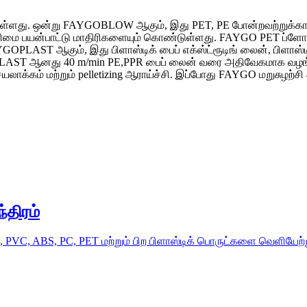
 ஒன்று FAYGOBLOW ஆகும், இது PET, PE போன்றவற்றுக்கான ப்
ரிமை பயன்பாட்டு மாதிரிகளையும் கொண்டுள்ளது. FAYGO PET ப்ளோ ம
ST ஆகும், இது பிளாஸ்டிக் பைப் எக்ஸ்ட்ரூடிங் லைன், பிளாஸ்டிக் 
OPLAST ஆனது 40 m/min PE,PPR பைப் லைன் வரை அதிவேகமாக வழங்க 
 செயலாக்கம் மற்றும் pelletizing ஆராய்ச்சி. இப்போது FAYGO மறுசுழற்ச
்திரம்
PVC, ABS, PC, PET மற்றும் பிற பிளாஸ்டிக் பொருட்களை வெளியேற்று