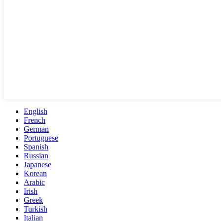
English
French
German
Portuguese
Spanish
Russian
Japanese
Korean
Arabic
Irish
Greek
Turkish
Italian