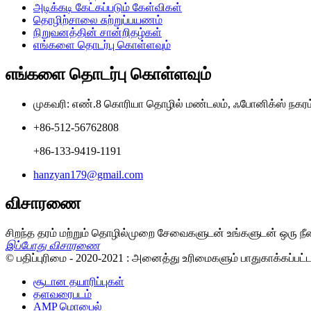
அடிக்கடி கேட்கப்படும் கேள்விகள்
தொழிற்சாலை சுற்றுப்பயணம்
நிறுவனத்தின் சான்றிதழ்கள்
எங்களை தொடர்பு கொள்ளவும்
எங்களை தொடர்பு கொள்ளவும்
முகவரி: எண்.8 கொரியா தொழில் மண்டலம், ஃபோனிக்ஸ் நகரம்,
+86-512-56762808
+86-133-9419-1191
hanzyan179@gmail.com
விசாரணை
சிறந்த தரம் மற்றும் தொழில்முறை சேவைகளுடன் உங்களுடன் ஒரு நீ
இப்போது விசாரணை
© பதிப்புரிமை - 2020-2021 : அனைத்து உரிமைகளும் பாதுகாக்கப்பட
சூடான தயாரிப்புகள்
தளவரைபடம்
AMP மொபைல்