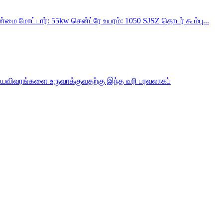
ன்மை மோட்டார்: 55kw சென்ட்ரே உயரம்: 1050 SJSZ தொடர் கூம்பு...
 சுயவிவரங்களை உருவாக்குவதற்கு இந்த வரி பரவலாகப்