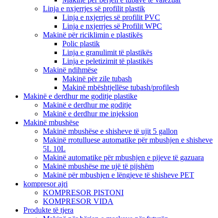
Linja e nxjerrjes së profilit plastik
Linja e nxjerrjes së profilit PVC
Linja e nxjerrjes së Profilit WPC
Makinë për riciklimin e plastikës
Polic plastik
Linja e granulimit të plastikës
Linja e peletizimit të plastikës
Makinë ndihmëse
Makinë për zile tubash
Makinë mbështjellëse tubash/profilesh
Makinë e derdhur me goditje plastike
Makinë e derdhur me goditje
Makinë e derdhur me injeksion
Makinë mbushëse
Makinë mbushëse e shisheve të ujit 5 gallon
Makinë rrotulluese automatike për mbushjen e shisheve
5L 10L
Makinë automatike për mbushjen e pijeve të gazuara
Makinë mbushëse me ujë të pijshëm
Makinë për mbushjen e lëngjeve të shisheve PET
kompresor ajri
KOMPRESOR PISTONI
KOMPRESOR VIDA
Produkte të tjera