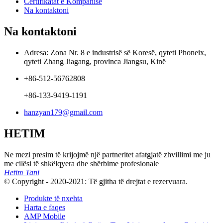
Certifikatat e Kompanisë
Na kontaktoni
Na kontaktoni
Adresa: Zona Nr. 8 e industrisë së Koresë, qyteti Phoneix,
qyteti Zhang Jiagang, provinca Jiangsu, Kinë
+86-512-56762808
+86-133-9419-1191
hanzyan179@gmail.com
HETIM
Ne mezi presim të krijojmë një partneritet afatgjatë zhvillimi me ju
me cilësi të shkëlqyera dhe shërbime profesionale
Hetim Tani
© Copyright - 2020-2021: Të gjitha të drejtat e rezervuara.
Produkte të nxehta
Harta e faqes
AMP Mobile