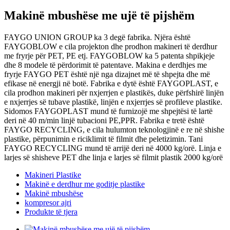
Makinë mbushëse me ujë të pijshëm
FAYGO UNION GROUP ka 3 degë fabrika. Njëra është
FAYGOBLOW e cila projekton dhe prodhon makineri të derdhur
me fryrje për PET, PE etj. FAYGOBLOW ka 5 patenta shpikjeje
dhe 8 modele të përdorimit të patentave. Makina e derdhjes me
fryrje FAYGO PET është një nga dizajnet më të shpejta dhe më
efikase në energji në botë. Fabrika e dytë është FAYGOPLAST, e
cila prodhon makineri për nxjerrjen e plastikës, duke përfshirë linjën
e nxjerrjes së tubave plastikë, linjën e nxjerrjes së profileve plastike.
Sidomos FAYGOPLAST mund të furnizojë me shpejtësi të lartë
deri në 40 m/min linjë tubacioni PE,PPR. Fabrika e tretë është
FAYGO RECYCLING, e cila hulumton teknologjinë e re në shishe
plastike, përpunimin e riciklimit të filmit dhe peletizimin. Tani
FAYGO RECYCLING mund të arrijë deri në 4000 kg/orë. Linja e
larjes së shisheve PET dhe linja e larjes së filmit plastik 2000 kg/orë
Makineri Plastike
Makinë e derdhur me goditje plastike
Makinë mbushëse
kompresor ajri
Produkte të tjera