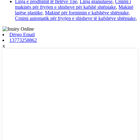
Linja e prodhimit të fletëve Tpe
,
Linja granuluese
,
Çmimi i
makinës për fryrjen e shisheve për kafshë shtëpiake
,
Makinë
larëse plastike
,
Makinë për formimin e kafshëve shtëpiake
,
Çmimi automatik për fryrjen e shisheve të kafshëve shtëpiake
,
Dërgo Email
13773258862
x