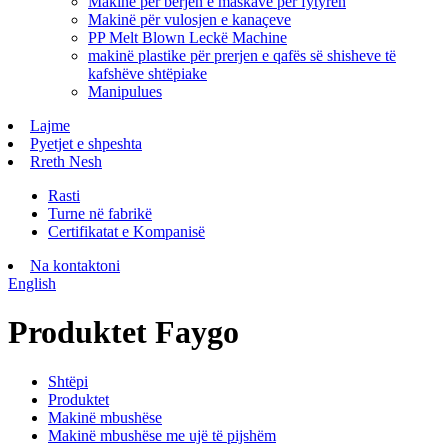
Makinë për bërjen e maskave për fytyrën
Makinë për vulosjen e kanaçeve
PP Melt Blown Leckë Machine
makinë plastike për prerjen e qafës së shisheve të
kafshëve shtëpiake
Manipulues
Lajme
Pyetjet e shpeshta
Rreth Nesh
Rasti
Turne në fabrikë
Certifikatat e Kompanisë
Na kontaktoni
English
Produktet Faygo
Shtëpi
Produktet
Makinë mbushëse
Makinë mbushëse me ujë të pijshëm