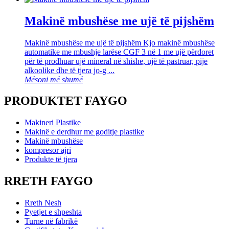
Makinë mbushëse me ujë të pijshëm
Makinë mbushëse me ujë të pijshëm Kjo makinë mbushëse
automatike me mbushje larëse CGF 3 në 1 me ujë përdoret
për të prodhuar ujë mineral në shishe, ujë të pastruar, pije
alkoolike dhe të tjera jo-g ...
Mësoni më shumë
PRODUKTET FAYGO
Makineri Plastike
Makinë e derdhur me goditje plastike
Makinë mbushëse
kompresor ajri
Produkte të tjera
RRETH FAYGO
Rreth Nesh
Pyetjet e shpeshta
Turne në fabrikë