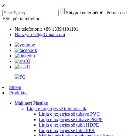
x
Shtypni enter për të kërkuar ose
ESC për ta mbyllur
Na telefononi: +86 13394191191
Hanzyan179@Gmail.com
Shtëpi
Produktet
Makineri Plastike
Linja e nxjerrjes së tubit plastik
Linja e nxjerrjes së tubave PVC
Linja e nxjerrjes së tubave PE/PP
Linja e nxjerrjes së tubit HDPE
Linja e nxjerrjes së tubit PPR
Makinë për bërjen e tubave të valëzuar